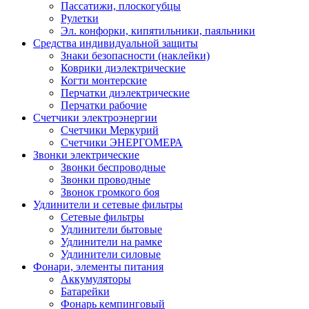
Пассатижи, плоскогубцы
Рулетки
Эл. конфорки, кипятильники, паяльники
Средства индивидуальной защиты
Знаки безопасности (наклейки)
Коврики диэлектрические
Когти монтерские
Перчатки диэлектрические
Перчатки рабочие
Счетчики электроэнергии
Счетчики Меркурий
Счетчики ЭНЕРГОМЕРА
Звонки электрические
Звонки беспроводные
Звонки проводные
Звонок громкого боя
Удлинители и сетевые фильтры
Сетевые фильтры
Удлинители бытовые
Удлинители на рамке
Удлинители силовые
Фонари, элементы питания
Аккумуляторы
Батарейки
Фонарь кемпинговый