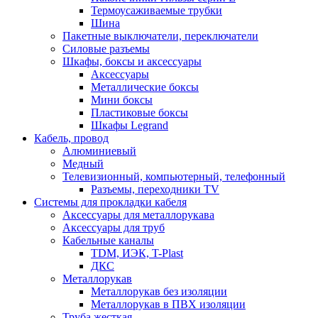
Термоусаживаемые трубки
Шина
Пакетные выключатели, переключатели
Силовые разъемы
Шкафы, боксы и аксессуары
Аксессуары
Металлические боксы
Мини боксы
Пластиковые боксы
Шкафы Legrand
Кабель, провод
Алюминиевый
Медный
Телевизионный, компьютерный, телефонный
Разъемы, переходники TV
Системы для прокладки кабеля
Аксессуары для металлорукава
Аксессуары для труб
Кабельные каналы
TDM, ИЭК, T-Plast
ДКС
Металлорукав
Металлорукав без изоляции
Металлорукав в ПВХ изоляции
Труба жесткая