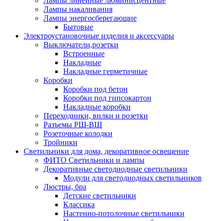
Лампы линейные люминисцентные
Лампы накаливания
Лампы энергосберегающие
Бытовые
Электроустановочные изделия и аксессуары
Выключатели,розетки
Встроенные
Накладные
Накладные герметичные
Коробки
Коробки под бетон
Коробки под гипсокартон
Накладные коробки
Переходники, вилки и розетки
Разъемы РШ-ВШ
Розеточные колодки
Тройники
Светильники для дома, декоративное освещение
ФИТО Светильники и лампы
Декоративные светодиодные светильники
Модули для светодиодных светильников
Люстры, бра
Детские светильники
Классика
Настенно-потолочные светильники