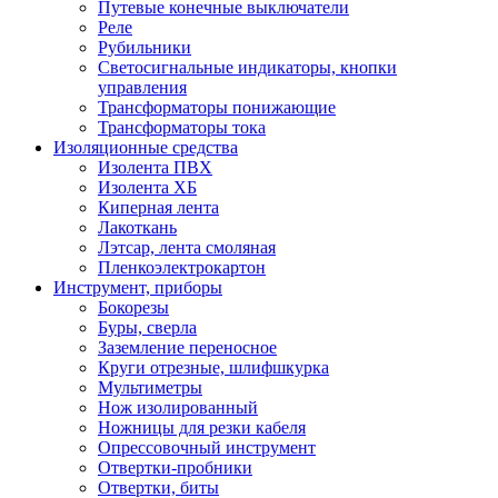
Путевые конечные выключатели
Реле
Рубильники
Светосигнальные индикаторы, кнопки
управления
Трансформаторы понижающие
Трансформаторы тока
Изоляционные средства
Изолента ПВХ
Изолента ХБ
Киперная лента
Лакоткань
Лэтсар, лента смоляная
Пленкоэлектрокартон
Инструмент, приборы
Бокорезы
Буры, сверла
Заземление переносное
Круги отрезные, шлифшкурка
Мультиметры
Нож изолированный
Ножницы для резки кабеля
Опрессовочный инструмент
Отвертки-пробники
Отвертки, биты