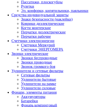
Пассатижи, плоскогубцы
Рулетки
Эл. конфорки, кипятильники, паяльники
Средства индивидуальной защиты
Знаки безопасности (наклейки)
Коврики диэлектрические
Когти монтерские
Перчатки диэлектрические
Перчатки рабочие
Счетчики электроэнергии
Счетчики Меркурий
Счетчики ЭНЕРГОМЕРА
Звонки электрические
Звонки беспроводные
Звонки проводные
Звонок громкого боя
Удлинители и сетевые фильтры
Сетевые фильтры
Удлинители бытовые
Удлинители на рамке
Удлинители силовые
Фонари, элементы питания
Аккумуляторы
Батарейки
Фонарь кемпинговый