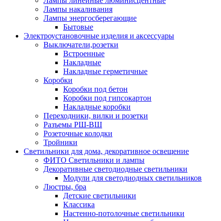
Лампы линейные люминисцентные
Лампы накаливания
Лампы энергосберегающие
Бытовые
Электроустановочные изделия и аксессуары
Выключатели,розетки
Встроенные
Накладные
Накладные герметичные
Коробки
Коробки под бетон
Коробки под гипсокартон
Накладные коробки
Переходники, вилки и розетки
Разъемы РШ-ВШ
Розеточные колодки
Тройники
Светильники для дома, декоративное освещение
ФИТО Светильники и лампы
Декоративные светодиодные светильники
Модули для светодиодных светильников
Люстры, бра
Детские светильники
Классика
Настенно-потолочные светильники