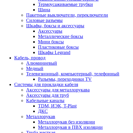
Термоусаживаемые трубки
Шина
Пакетные выключатели, переключатели
Силовые разъемы
Шкафы, боксы и аксессуары
Аксессуары
Металлические боксы
Мини боксы
Пластиковые боксы
Шкафы Legrand
Кабель, провод
Алюминиевый
Медный
Телевизионный, компьютерный, телефонный
Разъемы, переходники TV
Системы для прокладки кабеля
Аксессуары для металлорукава
Аксессуары для труб
Кабельные каналы
TDM, ИЭК, T-Plast
ДКС
Металлорукав
Металлорукав без изоляции
Металлорукав в ПВХ изоляции
Труба жесткая