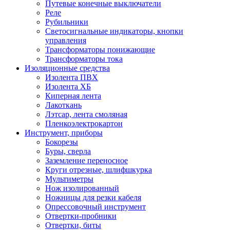
Путевые конечные выключатели
Реле
Рубильники
Светосигнальные индикаторы, кнопки
управления
Трансформаторы понижающие
Трансформаторы тока
Изоляционные средства
Изолента ПВХ
Изолента ХБ
Киперная лента
Лакоткань
Лэтсар, лента смоляная
Пленкоэлектрокартон
Инструмент, приборы
Бокорезы
Буры, сверла
Заземление переносное
Круги отрезные, шлифшкурка
Мультиметры
Нож изолированный
Ножницы для резки кабеля
Опрессовочный инструмент
Отвертки-пробники
Отвертки, биты