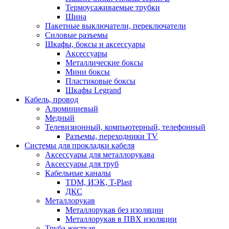
Термоусаживаемые трубки
Шина
Пакетные выключатели, переключатели
Силовые разъемы
Шкафы, боксы и аксессуары
Аксессуары
Металлические боксы
Мини боксы
Пластиковые боксы
Шкафы Legrand
Кабель, провод
Алюминиевый
Медный
Телевизионный, компьютерный, телефонный
Разъемы, переходники TV
Системы для прокладки кабеля
Аксессуары для металлорукава
Аксессуары для труб
Кабельные каналы
TDM, ИЭК, T-Plast
ДКС
Металлорукав
Металлорукав без изоляции
Металлорукав в ПВХ изоляции
Труба жесткая