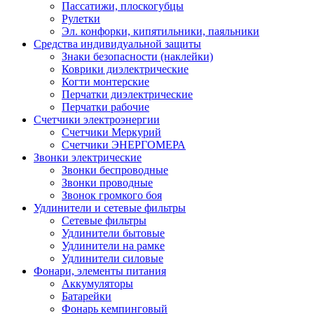
Пассатижи, плоскогубцы
Рулетки
Эл. конфорки, кипятильники, паяльники
Средства индивидуальной защиты
Знаки безопасности (наклейки)
Коврики диэлектрические
Когти монтерские
Перчатки диэлектрические
Перчатки рабочие
Счетчики электроэнергии
Счетчики Меркурий
Счетчики ЭНЕРГОМЕРА
Звонки электрические
Звонки беспроводные
Звонки проводные
Звонок громкого боя
Удлинители и сетевые фильтры
Сетевые фильтры
Удлинители бытовые
Удлинители на рамке
Удлинители силовые
Фонари, элементы питания
Аккумуляторы
Батарейки
Фонарь кемпинговый