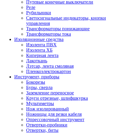
Путевые конечные выключатели
Реле
Рубильники
Светосигнальные индикаторы, кнопки
управления
Трансформаторы понижающие
Трансформаторы тока
Изоляционные средства
Изолента ПВХ
Изолента ХБ
Киперная лента
Лакоткань
Лэтсар, лента смоляная
Пленкоэлектрокартон
Инструмент, приборы
Бокорезы
Буры, сверла
Заземление переносное
Круги отрезные, шлифшкурка
Мультиметры
Нож изолированный
Ножницы для резки кабеля
Опрессовочный инструмент
Отвертки-пробники
Отвертки, биты