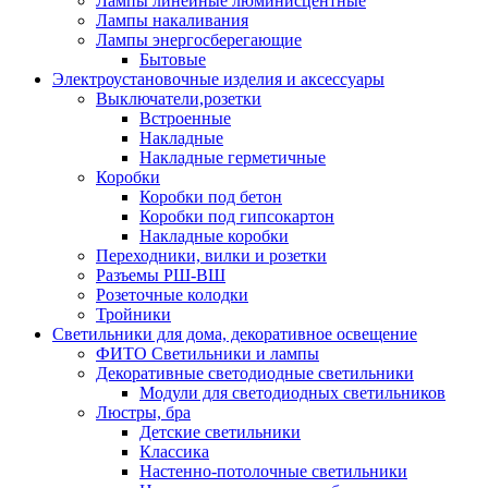
Лампы линейные люминисцентные
Лампы накаливания
Лампы энергосберегающие
Бытовые
Электроустановочные изделия и аксессуары
Выключатели,розетки
Встроенные
Накладные
Накладные герметичные
Коробки
Коробки под бетон
Коробки под гипсокартон
Накладные коробки
Переходники, вилки и розетки
Разъемы РШ-ВШ
Розеточные колодки
Тройники
Светильники для дома, декоративное освещение
ФИТО Светильники и лампы
Декоративные светодиодные светильники
Модули для светодиодных светильников
Люстры, бра
Детские светильники
Классика
Настенно-потолочные светильники