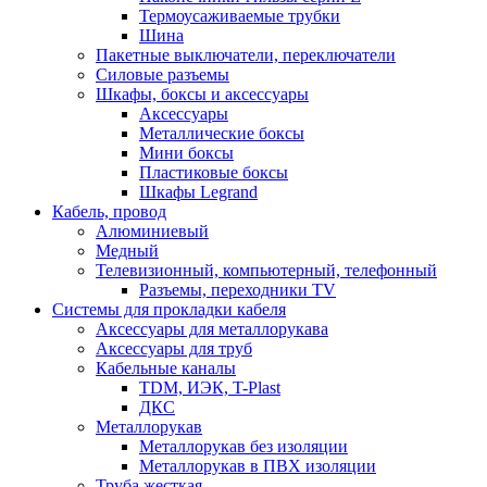
Термоусаживаемые трубки
Шина
Пакетные выключатели, переключатели
Силовые разъемы
Шкафы, боксы и аксессуары
Аксессуары
Металлические боксы
Мини боксы
Пластиковые боксы
Шкафы Legrand
Кабель, провод
Алюминиевый
Медный
Телевизионный, компьютерный, телефонный
Разъемы, переходники TV
Системы для прокладки кабеля
Аксессуары для металлорукава
Аксессуары для труб
Кабельные каналы
TDM, ИЭК, T-Plast
ДКС
Металлорукав
Металлорукав без изоляции
Металлорукав в ПВХ изоляции
Труба жесткая