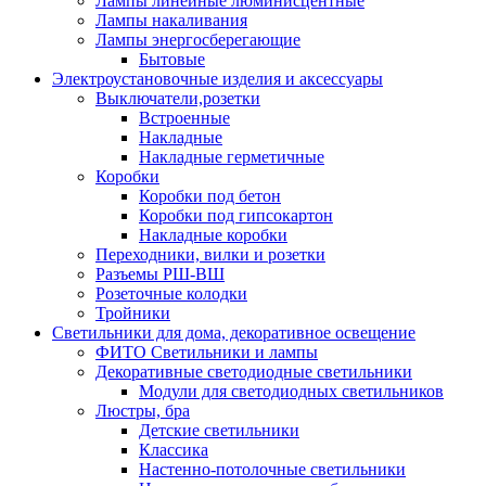
Лампы линейные люминисцентные
Лампы накаливания
Лампы энергосберегающие
Бытовые
Электроустановочные изделия и аксессуары
Выключатели,розетки
Встроенные
Накладные
Накладные герметичные
Коробки
Коробки под бетон
Коробки под гипсокартон
Накладные коробки
Переходники, вилки и розетки
Разъемы РШ-ВШ
Розеточные колодки
Тройники
Светильники для дома, декоративное освещение
ФИТО Светильники и лампы
Декоративные светодиодные светильники
Модули для светодиодных светильников
Люстры, бра
Детские светильники
Классика
Настенно-потолочные светильники