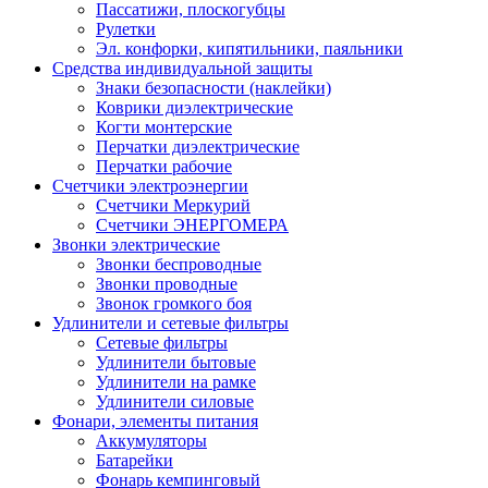
Пассатижи, плоскогубцы
Рулетки
Эл. конфорки, кипятильники, паяльники
Средства индивидуальной защиты
Знаки безопасности (наклейки)
Коврики диэлектрические
Когти монтерские
Перчатки диэлектрические
Перчатки рабочие
Счетчики электроэнергии
Счетчики Меркурий
Счетчики ЭНЕРГОМЕРА
Звонки электрические
Звонки беспроводные
Звонки проводные
Звонок громкого боя
Удлинители и сетевые фильтры
Сетевые фильтры
Удлинители бытовые
Удлинители на рамке
Удлинители силовые
Фонари, элементы питания
Аккумуляторы
Батарейки
Фонарь кемпинговый