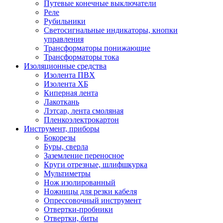
Путевые конечные выключатели
Реле
Рубильники
Светосигнальные индикаторы, кнопки
управления
Трансформаторы понижающие
Трансформаторы тока
Изоляционные средства
Изолента ПВХ
Изолента ХБ
Киперная лента
Лакоткань
Лэтсар, лента смоляная
Пленкоэлектрокартон
Инструмент, приборы
Бокорезы
Буры, сверла
Заземление переносное
Круги отрезные, шлифшкурка
Мультиметры
Нож изолированный
Ножницы для резки кабеля
Опрессовочный инструмент
Отвертки-пробники
Отвертки, биты