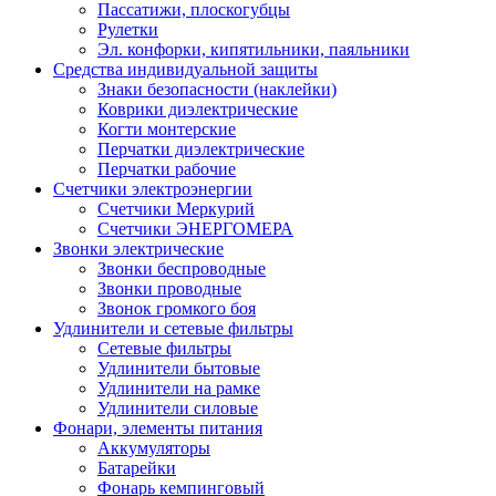
Пассатижи, плоскогубцы
Рулетки
Эл. конфорки, кипятильники, паяльники
Средства индивидуальной защиты
Знаки безопасности (наклейки)
Коврики диэлектрические
Когти монтерские
Перчатки диэлектрические
Перчатки рабочие
Счетчики электроэнергии
Счетчики Меркурий
Счетчики ЭНЕРГОМЕРА
Звонки электрические
Звонки беспроводные
Звонки проводные
Звонок громкого боя
Удлинители и сетевые фильтры
Сетевые фильтры
Удлинители бытовые
Удлинители на рамке
Удлинители силовые
Фонари, элементы питания
Аккумуляторы
Батарейки
Фонарь кемпинговый