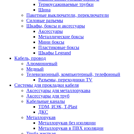
Термоусаживаемые трубки
Шина
Пакетные выключатели, переключатели
Силовые разъемы
Шкафы, боксы и аксессуары
Аксессуары
Металлические боксы
Мини боксы
Пластиковые боксы
Шкафы Legrand
Кабель, провод
Алюминиевый
Медный
Телевизионный, компьютерный, телефонный
Разъемы, переходники TV
Системы для прокладки кабеля
Аксессуары для металлорукава
Аксессуары для труб
Кабельные каналы
TDM, ИЭК, T-Plast
ДКС
Металлорукав
Металлорукав без изоляции
Металлорукав в ПВХ изоляции
Труба жесткая