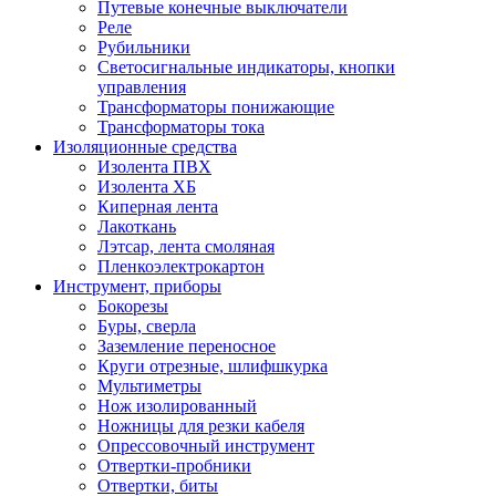
Путевые конечные выключатели
Реле
Рубильники
Светосигнальные индикаторы, кнопки
управления
Трансформаторы понижающие
Трансформаторы тока
Изоляционные средства
Изолента ПВХ
Изолента ХБ
Киперная лента
Лакоткань
Лэтсар, лента смоляная
Пленкоэлектрокартон
Инструмент, приборы
Бокорезы
Буры, сверла
Заземление переносное
Круги отрезные, шлифшкурка
Мультиметры
Нож изолированный
Ножницы для резки кабеля
Опрессовочный инструмент
Отвертки-пробники
Отвертки, биты