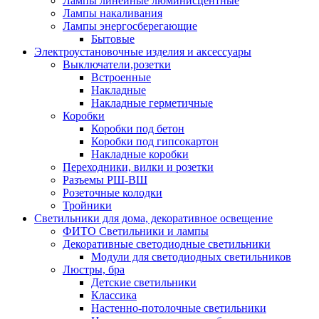
Лампы линейные люминисцентные
Лампы накаливания
Лампы энергосберегающие
Бытовые
Электроустановочные изделия и аксессуары
Выключатели,розетки
Встроенные
Накладные
Накладные герметичные
Коробки
Коробки под бетон
Коробки под гипсокартон
Накладные коробки
Переходники, вилки и розетки
Разъемы РШ-ВШ
Розеточные колодки
Тройники
Светильники для дома, декоративное освещение
ФИТО Светильники и лампы
Декоративные светодиодные светильники
Модули для светодиодных светильников
Люстры, бра
Детские светильники
Классика
Настенно-потолочные светильники