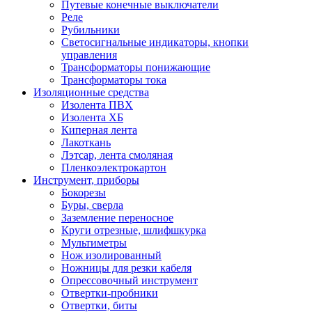
Путевые конечные выключатели
Реле
Рубильники
Светосигнальные индикаторы, кнопки
управления
Трансформаторы понижающие
Трансформаторы тока
Изоляционные средства
Изолента ПВХ
Изолента ХБ
Киперная лента
Лакоткань
Лэтсар, лента смоляная
Пленкоэлектрокартон
Инструмент, приборы
Бокорезы
Буры, сверла
Заземление переносное
Круги отрезные, шлифшкурка
Мультиметры
Нож изолированный
Ножницы для резки кабеля
Опрессовочный инструмент
Отвертки-пробники
Отвертки, биты