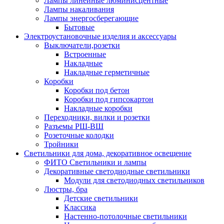
Лампы линейные люминисцентные
Лампы накаливания
Лампы энергосберегающие
Бытовые
Электроустановочные изделия и аксессуары
Выключатели,розетки
Встроенные
Накладные
Накладные герметичные
Коробки
Коробки под бетон
Коробки под гипсокартон
Накладные коробки
Переходники, вилки и розетки
Разъемы РШ-ВШ
Розеточные колодки
Тройники
Светильники для дома, декоративное освещение
ФИТО Светильники и лампы
Декоративные светодиодные светильники
Модули для светодиодных светильников
Люстры, бра
Детские светильники
Классика
Настенно-потолочные светильники