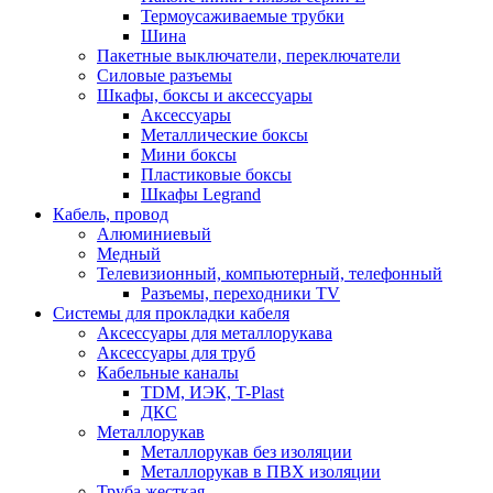
Термоусаживаемые трубки
Шина
Пакетные выключатели, переключатели
Силовые разъемы
Шкафы, боксы и аксессуары
Аксессуары
Металлические боксы
Мини боксы
Пластиковые боксы
Шкафы Legrand
Кабель, провод
Алюминиевый
Медный
Телевизионный, компьютерный, телефонный
Разъемы, переходники TV
Системы для прокладки кабеля
Аксессуары для металлорукава
Аксессуары для труб
Кабельные каналы
TDM, ИЭК, T-Plast
ДКС
Металлорукав
Металлорукав без изоляции
Металлорукав в ПВХ изоляции
Труба жесткая