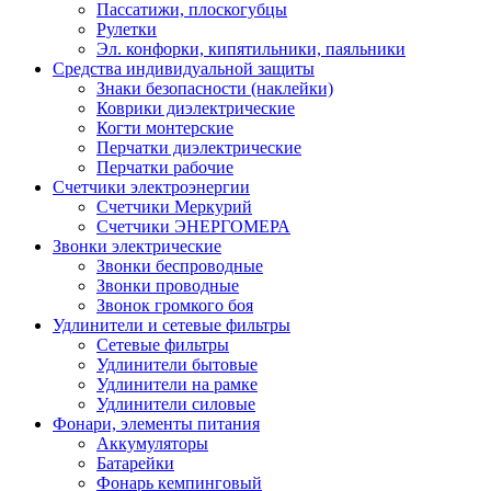
Пассатижи, плоскогубцы
Рулетки
Эл. конфорки, кипятильники, паяльники
Средства индивидуальной защиты
Знаки безопасности (наклейки)
Коврики диэлектрические
Когти монтерские
Перчатки диэлектрические
Перчатки рабочие
Счетчики электроэнергии
Счетчики Меркурий
Счетчики ЭНЕРГОМЕРА
Звонки электрические
Звонки беспроводные
Звонки проводные
Звонок громкого боя
Удлинители и сетевые фильтры
Сетевые фильтры
Удлинители бытовые
Удлинители на рамке
Удлинители силовые
Фонари, элементы питания
Аккумуляторы
Батарейки
Фонарь кемпинговый