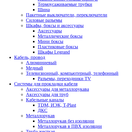
Термоусаживаемые трубки
Шина
Пакетные выключатели, переключатели
Силовые разъемы
Шкафы, боксы и аксессуары
Аксессуары
Металлические боксы
Мини боксы
Пластиковые боксы
Шкафы Legrand
Кабель, провод
Алюминиевый
Медный
Телевизионный, компьютерный, телефонный
Разъемы, переходники TV
Системы для прокладки кабеля
Аксессуары для металлорукава
Аксессуары для труб
Кабельные каналы
TDM, ИЭК, T-Plast
ДКС
Металлорукав
Металлорукав без изоляции
Металлорукав в ПВХ изоляции
Труба жесткая