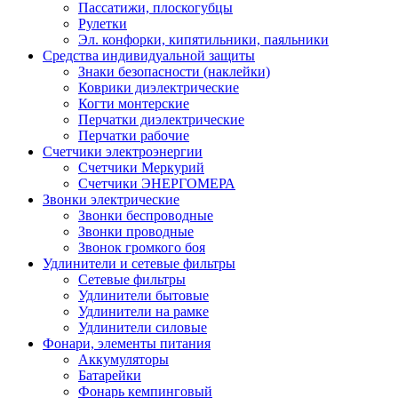
Пассатижи, плоскогубцы
Рулетки
Эл. конфорки, кипятильники, паяльники
Средства индивидуальной защиты
Знаки безопасности (наклейки)
Коврики диэлектрические
Когти монтерские
Перчатки диэлектрические
Перчатки рабочие
Счетчики электроэнергии
Счетчики Меркурий
Счетчики ЭНЕРГОМЕРА
Звонки электрические
Звонки беспроводные
Звонки проводные
Звонок громкого боя
Удлинители и сетевые фильтры
Сетевые фильтры
Удлинители бытовые
Удлинители на рамке
Удлинители силовые
Фонари, элементы питания
Аккумуляторы
Батарейки
Фонарь кемпинговый