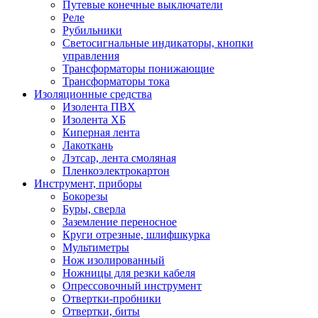
Путевые конечные выключатели
Реле
Рубильники
Светосигнальные индикаторы, кнопки
управления
Трансформаторы понижающие
Трансформаторы тока
Изоляционные средства
Изолента ПВХ
Изолента ХБ
Киперная лента
Лакоткань
Лэтсар, лента смоляная
Пленкоэлектрокартон
Инструмент, приборы
Бокорезы
Буры, сверла
Заземление переносное
Круги отрезные, шлифшкурка
Мультиметры
Нож изолированный
Ножницы для резки кабеля
Опрессовочный инструмент
Отвертки-пробники
Отвертки, биты