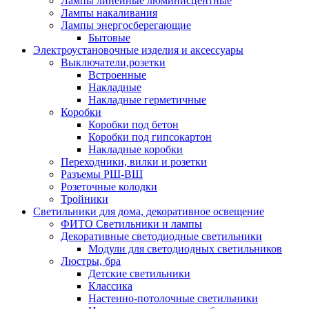
Лампы линейные люминисцентные
Лампы накаливания
Лампы энергосберегающие
Бытовые
Электроустановочные изделия и аксессуары
Выключатели,розетки
Встроенные
Накладные
Накладные герметичные
Коробки
Коробки под бетон
Коробки под гипсокартон
Накладные коробки
Переходники, вилки и розетки
Разъемы РШ-ВШ
Розеточные колодки
Тройники
Светильники для дома, декоративное освещение
ФИТО Светильники и лампы
Декоративные светодиодные светильники
Модули для светодиодных светильников
Люстры, бра
Детские светильники
Классика
Настенно-потолочные светильники