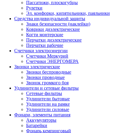
Пассатижи, плоскогубцы
Рулетки
Эл. конфорки, кипятильники, паяльники
Средства индивидуальной защиты
Знаки безопасности (наклейки)
Коврики диэлектрические
Когти монтерские
Перчатки диэлектрические
Перчатки рабочие
Счетчики электроэнергии
Счетчики Меркурий
Счетчики ЭНЕРГОМЕРА
Звонки электрические
Звонки беспроводные
Звонки проводные
Звонок громкого боя
Удлинители и сетевые фильтры
Сетевые фильтры
Удлинители бытовые
Удлинители на рамке
Удлинители силовые
Фонари, элементы питания
Аккумуляторы
Батарейки
Фонарь кемпинговый