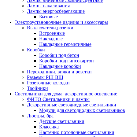
Лампы линейные люминисцентные
Лампы накаливания
Лампы энергосберегающие
Бытовые
Электроустановочные изделия и аксессуары
Выключатели,розетки
Встроенные
Накладные
Накладные герметичные
Коробки
Коробки под бетон
Коробки под гипсокартон
Накладные коробки
Переходники, вилки и розетки
Разъемы РШ-ВШ
Розеточные колодки
Тройники
Светильники для дома, декоративное освещение
ФИТО Светильники и лампы
Декоративные светодиодные светильники
Модули для светодиодных светильников
Люстры, бра
Детские светильники
Классика
Настенно-потолочные светильники