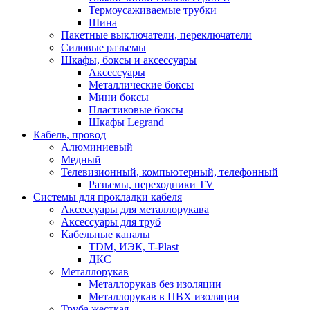
Термоусаживаемые трубки
Шина
Пакетные выключатели, переключатели
Силовые разъемы
Шкафы, боксы и аксессуары
Аксессуары
Металлические боксы
Мини боксы
Пластиковые боксы
Шкафы Legrand
Кабель, провод
Алюминиевый
Медный
Телевизионный, компьютерный, телефонный
Разъемы, переходники TV
Системы для прокладки кабеля
Аксессуары для металлорукава
Аксессуары для труб
Кабельные каналы
TDM, ИЭК, T-Plast
ДКС
Металлорукав
Металлорукав без изоляции
Металлорукав в ПВХ изоляции
Труба жесткая