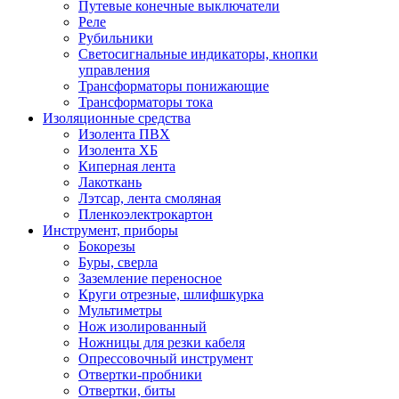
Путевые конечные выключатели
Реле
Рубильники
Светосигнальные индикаторы, кнопки
управления
Трансформаторы понижающие
Трансформаторы тока
Изоляционные средства
Изолента ПВХ
Изолента ХБ
Киперная лента
Лакоткань
Лэтсар, лента смоляная
Пленкоэлектрокартон
Инструмент, приборы
Бокорезы
Буры, сверла
Заземление переносное
Круги отрезные, шлифшкурка
Мультиметры
Нож изолированный
Ножницы для резки кабеля
Опрессовочный инструмент
Отвертки-пробники
Отвертки, биты