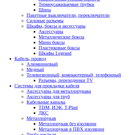
Термоусаживаемые трубки
Шина
Пакетные выключатели, переключатели
Силовые разъемы
Шкафы, боксы и аксессуары
Аксессуары
Металлические боксы
Мини боксы
Пластиковые боксы
Шкафы Legrand
Кабель, провод
Алюминиевый
Медный
Телевизионный, компьютерный, телефонный
Разъемы, переходники TV
Системы для прокладки кабеля
Аксессуары для металлорукава
Аксессуары для труб
Кабельные каналы
TDM, ИЭК, T-Plast
ДКС
Металлорукав
Металлорукав без изоляции
Металлорукав в ПВХ изоляции
Труба жесткая