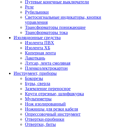
Путевые конечные выключатели
Реле
Рубильники
Светосигнальные индикаторы, кнопки
управления
Трансформаторы понижающие
Трансформаторы тока
Изоляционные средства
Изолента ПВХ
Изолента ХБ
Киперная лента
Лакоткань
Лэтсар, лента смоляная
Пленкоэлектрокартон
Инструмент, приборы
Бокорезы
Буры, сверла
Заземление переносное
Круги отрезные, шлифшкурка
Мультиметры
Нож изолированный
Ножницы для резки кабеля
Опрессовочный инструмент
Отвертки-пробники
Отвертки, биты