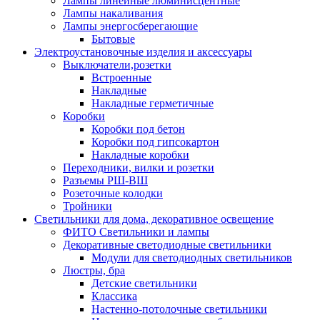
Лампы линейные люминисцентные
Лампы накаливания
Лампы энергосберегающие
Бытовые
Электроустановочные изделия и аксессуары
Выключатели,розетки
Встроенные
Накладные
Накладные герметичные
Коробки
Коробки под бетон
Коробки под гипсокартон
Накладные коробки
Переходники, вилки и розетки
Разъемы РШ-ВШ
Розеточные колодки
Тройники
Светильники для дома, декоративное освещение
ФИТО Светильники и лампы
Декоративные светодиодные светильники
Модули для светодиодных светильников
Люстры, бра
Детские светильники
Классика
Настенно-потолочные светильники