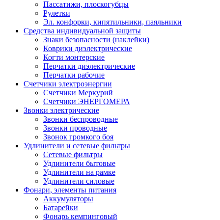
Пассатижи, плоскогубцы
Рулетки
Эл. конфорки, кипятильники, паяльники
Средства индивидуальной защиты
Знаки безопасности (наклейки)
Коврики диэлектрические
Когти монтерские
Перчатки диэлектрические
Перчатки рабочие
Счетчики электроэнергии
Счетчики Меркурий
Счетчики ЭНЕРГОМЕРА
Звонки электрические
Звонки беспроводные
Звонки проводные
Звонок громкого боя
Удлинители и сетевые фильтры
Сетевые фильтры
Удлинители бытовые
Удлинители на рамке
Удлинители силовые
Фонари, элементы питания
Аккумуляторы
Батарейки
Фонарь кемпинговый