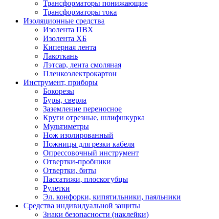
Трансформаторы понижающие
Трансформаторы тока
Изоляционные средства
Изолента ПВХ
Изолента ХБ
Киперная лента
Лакоткань
Лэтсар, лента смоляная
Пленкоэлектрокартон
Инструмент, приборы
Бокорезы
Буры, сверла
Заземление переносное
Круги отрезные, шлифшкурка
Мультиметры
Нож изолированный
Ножницы для резки кабеля
Опрессовочный инструмент
Отвертки-пробники
Отвертки, биты
Пассатижи, плоскогубцы
Рулетки
Эл. конфорки, кипятильники, паяльники
Средства индивидуальной защиты
Знаки безопасности (наклейки)