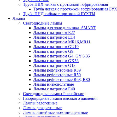
Труба ПВХ легкая с протяжкой гофрированная
Труба легкая с протяжкой гофрированная Б
Труба ПНД гибкая с протяжкой БУХТЫ
Лампы
Светодиодные лампы
Лампы для холодильника, SMART
Лампы с патроном E27
Лампы с патроном Е14
Лампы с патроном MR16,MR11
Лампы с патроном GU10
Лампы с патроном G9
Лампы с патроном G4, GY 6.35
Лампы с патроном GX53
Лампы с патроном G13
Лампы рефлекторные R39
Лампы рефлекторные R50
Лампы рефлекторные R63, R80
Лампы низковольтные
Лампы с патроном Е40
Светодиодные лампы Российские
Газоразрядные лампы высокого давления
Лампы галогенные
Лампы декоративные
Лампы линейные люминисцентные