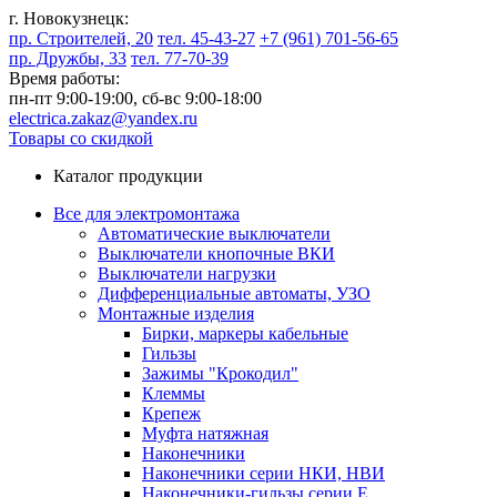
г. Новокузнецк:
пр. Строителей, 20
тел. 45-43-27
+7 (961) 701-56-65
пр. Дружбы, 33
тел. 77-70-39
Время работы:
пн-пт 9:00-19:00,
сб-вс 9:00-18:00
electrica.zakaz@yandex.ru
Товары со скидкой
Каталог продукции
Все для электромонтажа
Автоматические выключатели
Выключатели кнопочные ВКИ
Выключатели нагрузки
Дифференциальные автоматы, УЗО
Монтажные изделия
Бирки, маркеры кабельные
Гильзы
Зажимы "Крокодил"
Клеммы
Крепеж
Муфта натяжная
Наконечники
Наконечники серии НКИ, НВИ
Наконечники-гильзы серии Е