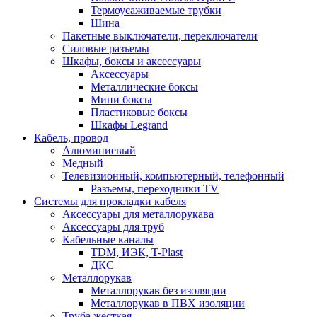
Термоусаживаемые трубки
Шина
Пакетные выключатели, переключатели
Силовые разъемы
Шкафы, боксы и аксессуары
Аксессуары
Металлические боксы
Мини боксы
Пластиковые боксы
Шкафы Legrand
Кабель, провод
Алюминиевый
Медный
Телевизионный, компьютерный, телефонный
Разъемы, переходники TV
Системы для прокладки кабеля
Аксессуары для металлорукава
Аксессуары для труб
Кабельные каналы
TDM, ИЭК, T-Plast
ДКС
Металлорукав
Металлорукав без изоляции
Металлорукав в ПВХ изоляции
Труба жесткая