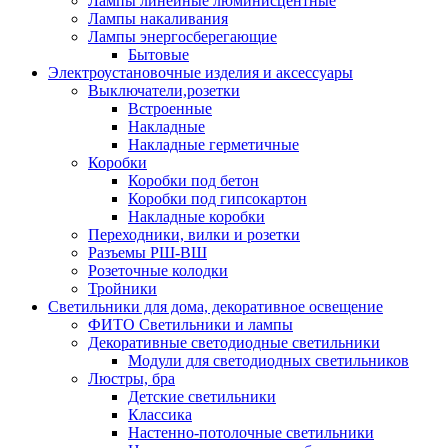
Лампы линейные люминисцентные
Лампы накаливания
Лампы энергосберегающие
Бытовые
Электроустановочные изделия и аксессуары
Выключатели,розетки
Встроенные
Накладные
Накладные герметичные
Коробки
Коробки под бетон
Коробки под гипсокартон
Накладные коробки
Переходники, вилки и розетки
Разъемы РШ-ВШ
Розеточные колодки
Тройники
Светильники для дома, декоративное освещение
ФИТО Светильники и лампы
Декоративные светодиодные светильники
Модули для светодиодных светильников
Люстры, бра
Детские светильники
Классика
Настенно-потолочные светильники