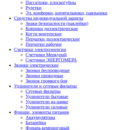
Пассатижи, плоскогубцы
Рулетки
Эл. конфорки, кипятильники, паяльники
Средства индивидуальной защиты
Знаки безопасности (наклейки)
Коврики диэлектрические
Когти монтерские
Перчатки диэлектрические
Перчатки рабочие
Счетчики электроэнергии
Счетчики Меркурий
Счетчики ЭНЕРГОМЕРА
Звонки электрические
Звонки беспроводные
Звонки проводные
Звонок громкого боя
Удлинители и сетевые фильтры
Сетевые фильтры
Удлинители бытовые
Удлинители на рамке
Удлинители силовые
Фонари, элементы питания
Аккумуляторы
Батарейки
Фонарь кемпинговый