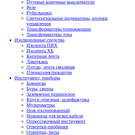
Путевые конечные выключатели
Реле
Рубильники
Светосигнальные индикаторы, кнопки
управления
Трансформаторы понижающие
Трансформаторы тока
Изоляционные средства
Изолента ПВХ
Изолента ХБ
Киперная лента
Лакоткань
Лэтсар, лента смоляная
Пленкоэлектрокартон
Инструмент, приборы
Бокорезы
Буры, сверла
Заземление переносное
Круги отрезные, шлифшкурка
Мультиметры
Нож изолированный
Ножницы для резки кабеля
Опрессовочный инструмент
Отвертки-пробники
Отвертки, биты