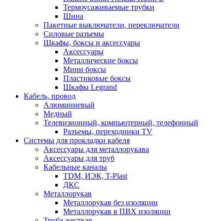
Термоусаживаемые трубки
Шина
Пакетные выключатели, переключатели
Силовые разъемы
Шкафы, боксы и аксессуары
Аксессуары
Металлические боксы
Мини боксы
Пластиковые боксы
Шкафы Legrand
Кабель, провод
Алюминиевый
Медный
Телевизионный, компьютерный, телефонный
Разъемы, переходники TV
Системы для прокладки кабеля
Аксессуары для металлорукава
Аксессуары для труб
Кабельные каналы
TDM, ИЭК, T-Plast
ДКС
Металлорукав
Металлорукав без изоляции
Металлорукав в ПВХ изоляции
Труба жесткая