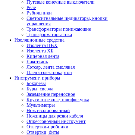
Путевые конечные выключатели
Реле
Рубильники
Светосигнальные индикаторы, кнопки
управления
Трансформаторы понижающие
Трансформаторы тока
Изоляционные средства
Изолента ПВХ
Изолента ХБ
Киперная лента
Лакоткань
Лэтсар, лента смоляная
Пленкоэлектрокартон
Инструмент, приборы
Бокорезы
Буры, сверла
Заземление переносное
Круги отрезные, шлифшкурка
Мультиметры
Нож изолированный
Ножницы для резки кабеля
Опрессовочный инструмент
Отвертки-пробники
Отвертки, биты