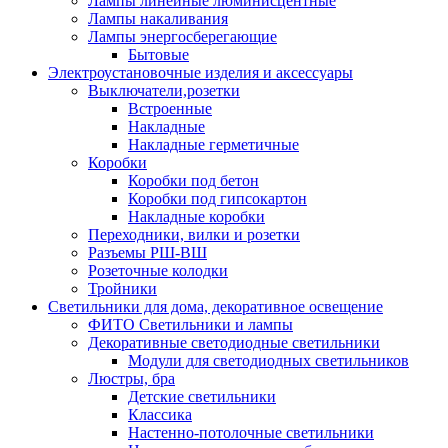
Лампы линейные люминисцентные
Лампы накаливания
Лампы энергосберегающие
Бытовые
Электроустановочные изделия и аксессуары
Выключатели,розетки
Встроенные
Накладные
Накладные герметичные
Коробки
Коробки под бетон
Коробки под гипсокартон
Накладные коробки
Переходники, вилки и розетки
Разъемы РШ-ВШ
Розеточные колодки
Тройники
Светильники для дома, декоративное освещение
ФИТО Светильники и лампы
Декоративные светодиодные светильники
Модули для светодиодных светильников
Люстры, бра
Детские светильники
Классика
Настенно-потолочные светильники