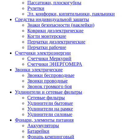
Пассатижи, плоскогубцы
Рулетки
Эл. конфорки, кипятильники, паяльники
Средства индивидуальной защиты
Знаки безопасности (наклейки)
Коврики диэлектрические
Когти монтерские
Перчатки диэлектрические
Перчатки рабочие
Счетчики электроэнергии
Счетчики Меркурий
Счетчики ЭНЕРГОМЕРА
Звонки электрические
Звонки беспроводные
Звонки проводные
Звонок громкого боя
Удлинители и сетевые фильтры
Сетевые фильтры
Удлинители бытовые
Удлинители на рамке
Удлинители силовые
Фонари, элементы питания
Аккумуляторы
Батарейки
Фонарь кемпинговый