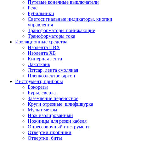
Путевые конечные выключатели
Реле
Рубильники
Светосигнальные индикаторы, кнопки
управления
Трансформаторы понижающие
Трансформаторы тока
Изоляционные средства
Изолента ПВХ
Изолента ХБ
Киперная лента
Лакоткань
Лэтсар, лента смоляная
Пленкоэлектрокартон
Инструмент, приборы
Бокорезы
Буры, сверла
Заземление переносное
Круги отрезные, шлифшкурка
Мультиметры
Нож изолированный
Ножницы для резки кабеля
Опрессовочный инструмент
Отвертки-пробники
Отвертки, биты