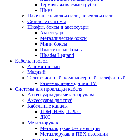
Термоусаживаемые трубки
Шина
Пакетные выключатели, переключатели
Силовые разъемы
Шкафы, боксы и аксессуары
Аксессуары
Металлические боксы
Мини боксы
Пластиковые боксы
Шкафы Legrand
Кабель, провод
Алюминиевый
Медный
Телевизионный, компьютерный, телефонный
Разъемы, переходники TV
Системы для прокладки кабеля
Аксессуары для металлорукава
Аксессуары для труб
Кабельные каналы
TDM, ИЭК, T-Plast
ДКС
Металлорукав
Металлорукав без изоляции
Металлорукав в ПВХ изоляции
Труба жесткая