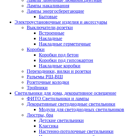
Лампы линейные люминисцентные
Лампы накаливания
Лампы энергосберегающие
Бытовые
Электроустановочные изделия и аксессуары
Выключатели,розетки
Встроенные
Накладные
Накладные герметичные
Коробки
Коробки под бетон
Коробки под гипсокартон
Накладные коробки
Переходники, вилки и розетки
Разъемы РШ-ВШ
Розеточные колодки
Тройники
Светильники для дома, декоративное освещение
ФИТО Светильники и лампы
Декоративные светодиодные светильники
Модули для светодиодных светильников
Люстры, бра
Детские светильники
Классика
Настенно-потолочные светильники