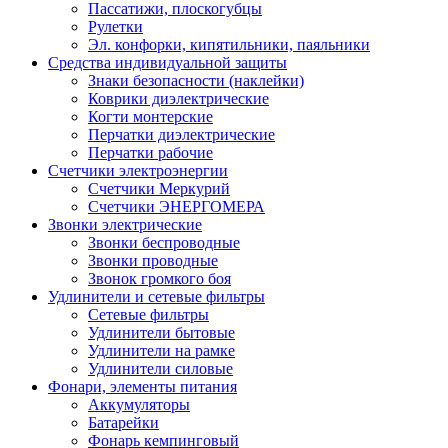
Пассатижи, плоскогубцы
Рулетки
Эл. конфорки, кипятильники, паяльники
Средства индивидуальной защиты
Знаки безопасности (наклейки)
Коврики диэлектрические
Когти монтерские
Перчатки диэлектрические
Перчатки рабочие
Счетчики электроэнергии
Счетчики Меркурий
Счетчики ЭНЕРГОМЕРА
Звонки электрические
Звонки беспроводные
Звонки проводные
Звонок громкого боя
Удлинители и сетевые фильтры
Сетевые фильтры
Удлинители бытовые
Удлинители на рамке
Удлинители силовые
Фонари, элементы питания
Аккумуляторы
Батарейки
Фонарь кемпинговый