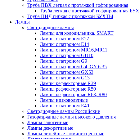
Труба ПВХ легкая с протяжкой гофрированная
Труба легкая с протяжкой гофрированная Б
Труба ПНД гибкая с протяжкой БУХТЫ
Лампы
Светодиодные лампы
Лампы для холодильника, SMART
Лампы с патроном E27
Лампы с патроном Е14
Лампы с патроном MR16,MR11
Лампы с патроном GU10
Лампы с патроном G9
Лампы с патроном G4, GY 6.35
Лампы с патроном GX53
Лампы с патроном G13
Лампы рефлекторные R39
Лампы рефлекторные R50
Лампы рефлекторные R63, R80
Лампы низковольтные
Лампы с патроном Е40
Светодиодные лампы Российские
Газоразрядные лампы высокого давления
Лампы галогенные
Лампы декоративные
Лампы линейные люминисцентные