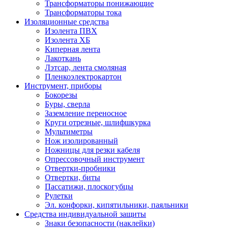
Трансформаторы понижающие
Трансформаторы тока
Изоляционные средства
Изолента ПВХ
Изолента ХБ
Киперная лента
Лакоткань
Лэтсар, лента смоляная
Пленкоэлектрокартон
Инструмент, приборы
Бокорезы
Буры, сверла
Заземление переносное
Круги отрезные, шлифшкурка
Мультиметры
Нож изолированный
Ножницы для резки кабеля
Опрессовочный инструмент
Отвертки-пробники
Отвертки, биты
Пассатижи, плоскогубцы
Рулетки
Эл. конфорки, кипятильники, паяльники
Средства индивидуальной защиты
Знаки безопасности (наклейки)