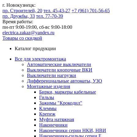
г. Новокузнецк:
пр. Строителей, 20
тел. 45-43-27
+7 (961) 701-56-65
пр. Дружбы, 33
тел. 77-70-39
Время работы:
пн-пт 9:00-19:00,
сб-вс 9:00-18:00
electrica.zakaz@yandex.ru
Товары со скидкой
Каталог продукции
Все для электромонтажа
Автоматические выключатели
Выключатели кнопочные ВКИ
Выключатели нагрузки
Дифференциальные автоматы, УЗО
Монтажные изделия
Бирки, маркеры кабельные
Гильзы
Зажимы "Крокодил"
Клеммы
Крепеж
Муфта натяжная
Наконечники
Наконечники серии НКИ, НВИ
Наконечники-гильзы серии Е