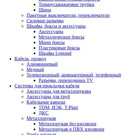
Термоусаживаемые трубки
Шина
Пакетные выключатели, переключатели
Силовые разъемы
Шкафы, боксы и аксессуары
Аксессуары
Металлические боксы
Мини боксы
Пластиковые боксы
Шкафы Legrand
Кабель, провод
Алюминиевый
Медный
Телевизионный, компьютерный, телефонный
Разъемы, переходники TV
Системы для прокладки кабеля
Аксессуары для металлорукава
Аксессуары для труб
Кабельные каналы
TDM, ИЭК, T-Plast
ДКС
Металлорукав
Металлорукав без изоляции
Металлорукав в ПВХ изоляции
Труба жесткая