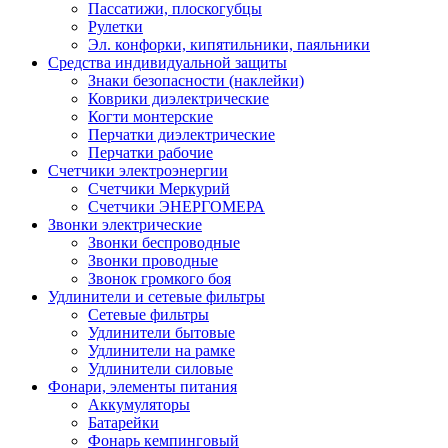
Пассатижи, плоскогубцы
Рулетки
Эл. конфорки, кипятильники, паяльники
Средства индивидуальной защиты
Знаки безопасности (наклейки)
Коврики диэлектрические
Когти монтерские
Перчатки диэлектрические
Перчатки рабочие
Счетчики электроэнергии
Счетчики Меркурий
Счетчики ЭНЕРГОМЕРА
Звонки электрические
Звонки беспроводные
Звонки проводные
Звонок громкого боя
Удлинители и сетевые фильтры
Сетевые фильтры
Удлинители бытовые
Удлинители на рамке
Удлинители силовые
Фонари, элементы питания
Аккумуляторы
Батарейки
Фонарь кемпинговый