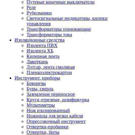
Путевые конечные выключатели
Реле
Рубильники
Светосигнальные индикаторы, кнопки
управления
Трансформаторы понижающие
Трансформаторы тока
Изоляционные средства
Изолента ПВХ
Изолента ХБ
Киперная лента
Лакоткань
Лэтсар, лента смоляная
Пленкоэлектрокартон
Инструмент, приборы
Бокорезы
Буры, сверла
Заземление переносное
Круги отрезные, шлифшкурка
Мультиметры
Нож изолированный
Ножницы для резки кабеля
Опрессовочный инструмент
Отвертки-пробники
Отвертки, биты