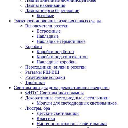
Лампы линейные люминисцентные
Лампы накаливания
Лампы энергосберегающие
Бытовые
Электроустановочные изделия и аксессуары
Выключатели,розетки
Встроенные
Накладные
Накладные герметичные
Коробки
Коробки под бетон
Коробки под гипсокартон
Накладные коробки
Переходники, вилки и розетки
Разъемы РШ-ВШ
Розеточные колодки
Тройники
Светильники для дома, декоративное освещение
ФИТО Светильники и лампы
Декоративные светодиодные светильники
Модули для светодиодных светильников
Люстры, бра
Детские светильники
Классика
Настенно-потолочные светильники