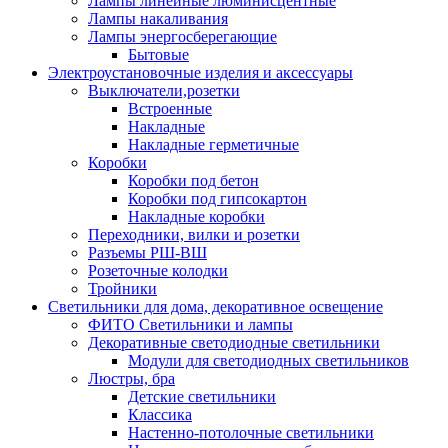
Лампы линейные люминисцентные
Лампы накаливания
Лампы энергосберегающие
Бытовые
Электроустановочные изделия и аксессуары
Выключатели,розетки
Встроенные
Накладные
Накладные герметичные
Коробки
Коробки под бетон
Коробки под гипсокартон
Накладные коробки
Переходники, вилки и розетки
Разъемы РШ-ВШ
Розеточные колодки
Тройники
Светильники для дома, декоративное освещение
ФИТО Светильники и лампы
Декоративные светодиодные светильники
Модули для светодиодных светильников
Люстры, бра
Детские светильники
Классика
Настенно-потолочные светильники