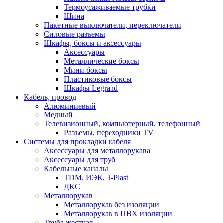
Термоусаживаемые трубки
Шина
Пакетные выключатели, переключатели
Силовые разъемы
Шкафы, боксы и аксессуары
Аксессуары
Металлические боксы
Мини боксы
Пластиковые боксы
Шкафы Legrand
Кабель, провод
Алюминиевый
Медный
Телевизионный, компьютерный, телефонный
Разъемы, переходники TV
Системы для прокладки кабеля
Аксессуары для металлорукава
Аксессуары для труб
Кабельные каналы
TDM, ИЭК, T-Plast
ДКС
Металлорукав
Металлорукав без изоляции
Металлорукав в ПВХ изоляции
Труба жесткая