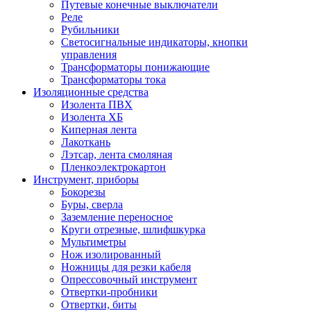
Путевые конечные выключатели
Реле
Рубильники
Светосигнальные индикаторы, кнопки
управления
Трансформаторы понижающие
Трансформаторы тока
Изоляционные средства
Изолента ПВХ
Изолента ХБ
Киперная лента
Лакоткань
Лэтсар, лента смоляная
Пленкоэлектрокартон
Инструмент, приборы
Бокорезы
Буры, сверла
Заземление переносное
Круги отрезные, шлифшкурка
Мультиметры
Нож изолированный
Ножницы для резки кабеля
Опрессовочный инструмент
Отвертки-пробники
Отвертки, биты