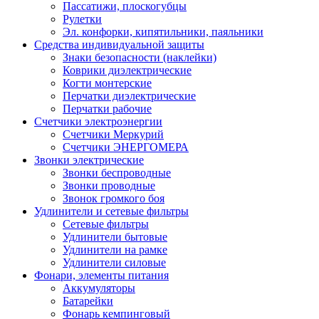
Пассатижи, плоскогубцы
Рулетки
Эл. конфорки, кипятильники, паяльники
Средства индивидуальной защиты
Знаки безопасности (наклейки)
Коврики диэлектрические
Когти монтерские
Перчатки диэлектрические
Перчатки рабочие
Счетчики электроэнергии
Счетчики Меркурий
Счетчики ЭНЕРГОМЕРА
Звонки электрические
Звонки беспроводные
Звонки проводные
Звонок громкого боя
Удлинители и сетевые фильтры
Сетевые фильтры
Удлинители бытовые
Удлинители на рамке
Удлинители силовые
Фонари, элементы питания
Аккумуляторы
Батарейки
Фонарь кемпинговый