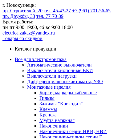
г. Новокузнецк:
пр. Строителей, 20
тел. 45-43-27
+7 (961) 701-56-65
пр. Дружбы, 33
тел. 77-70-39
Время работы:
пн-пт 9:00-19:00,
сб-вс 9:00-18:00
electrica.zakaz@yandex.ru
Товары со скидкой
Каталог продукции
Все для электромонтажа
Автоматические выключатели
Выключатели кнопочные ВКИ
Выключатели нагрузки
Дифференциальные автоматы, УЗО
Монтажные изделия
Бирки, маркеры кабельные
Гильзы
Зажимы "Крокодил"
Клеммы
Крепеж
Муфта натяжная
Наконечники
Наконечники серии НКИ, НВИ
Наконечники-гильзы серии Е