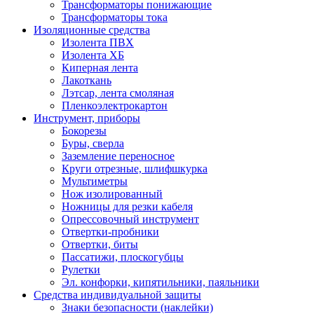
Трансформаторы понижающие
Трансформаторы тока
Изоляционные средства
Изолента ПВХ
Изолента ХБ
Киперная лента
Лакоткань
Лэтсар, лента смоляная
Пленкоэлектрокартон
Инструмент, приборы
Бокорезы
Буры, сверла
Заземление переносное
Круги отрезные, шлифшкурка
Мультиметры
Нож изолированный
Ножницы для резки кабеля
Опрессовочный инструмент
Отвертки-пробники
Отвертки, биты
Пассатижи, плоскогубцы
Рулетки
Эл. конфорки, кипятильники, паяльники
Средства индивидуальной защиты
Знаки безопасности (наклейки)