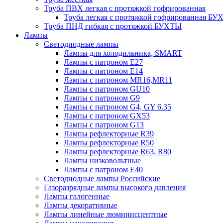
Труба ПВХ легкая с протяжкой гофрированная
Труба легкая с протяжкой гофрированная Б
Труба ПНД гибкая с протяжкой БУХТЫ
Лампы
Светодиодные лампы
Лампы для холодильника, SMART
Лампы с патроном E27
Лампы с патроном Е14
Лампы с патроном MR16,MR11
Лампы с патроном GU10
Лампы с патроном G9
Лампы с патроном G4, GY 6.35
Лампы с патроном GX53
Лампы с патроном G13
Лампы рефлекторные R39
Лампы рефлекторные R50
Лампы рефлекторные R63, R80
Лампы низковольтные
Лампы с патроном Е40
Светодиодные лампы Российские
Газоразрядные лампы высокого давления
Лампы галогенные
Лампы декоративные
Лампы линейные люминисцентные