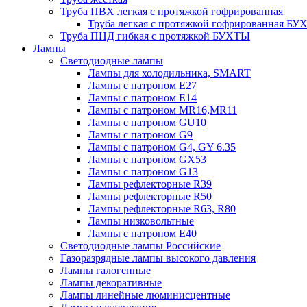
Труба ПВХ легкая с протяжкой гофрированная
Труба легкая с протяжкой гофрированная Б
Труба ПНД гибкая с протяжкой БУХТЫ
Лампы
Светодиодные лампы
Лампы для холодильника, SMART
Лампы с патроном E27
Лампы с патроном Е14
Лампы с патроном MR16,MR11
Лампы с патроном GU10
Лампы с патроном G9
Лампы с патроном G4, GY 6.35
Лампы с патроном GX53
Лампы с патроном G13
Лампы рефлекторные R39
Лампы рефлекторные R50
Лампы рефлекторные R63, R80
Лампы низковольтные
Лампы с патроном Е40
Светодиодные лампы Российские
Газоразрядные лампы высокого давления
Лампы галогенные
Лампы декоративные
Лампы линейные люминисцентные