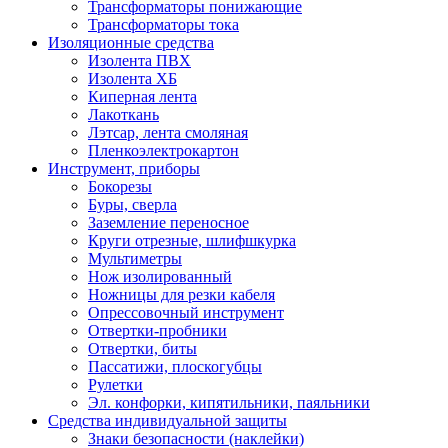
Трансформаторы понижающие
Трансформаторы тока
Изоляционные средства
Изолента ПВХ
Изолента ХБ
Киперная лента
Лакоткань
Лэтсар, лента смоляная
Пленкоэлектрокартон
Инструмент, приборы
Бокорезы
Буры, сверла
Заземление переносное
Круги отрезные, шлифшкурка
Мультиметры
Нож изолированный
Ножницы для резки кабеля
Опрессовочный инструмент
Отвертки-пробники
Отвертки, биты
Пассатижи, плоскогубцы
Рулетки
Эл. конфорки, кипятильники, паяльники
Средства индивидуальной защиты
Знаки безопасности (наклейки)