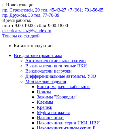
г. Новокузнецк:
пр. Строителей, 20
тел. 45-43-27
+7 (961) 701-56-65
пр. Дружбы, 33
тел. 77-70-39
Время работы:
пн-пт 9:00-19:00,
сб-вс 9:00-18:00
electrica.zakaz@yandex.ru
Товары со скидкой
Каталог продукции
Все для электромонтажа
Автоматические выключатели
Выключатели кнопочные ВКИ
Выключатели нагрузки
Дифференциальные автоматы, УЗО
Монтажные изделия
Бирки, маркеры кабельные
Гильзы
Зажимы "Крокодил"
Клеммы
Крепеж
Муфта натяжная
Наконечники
Наконечники серии НКИ, НВИ
Наконечники-гильзы серии Е