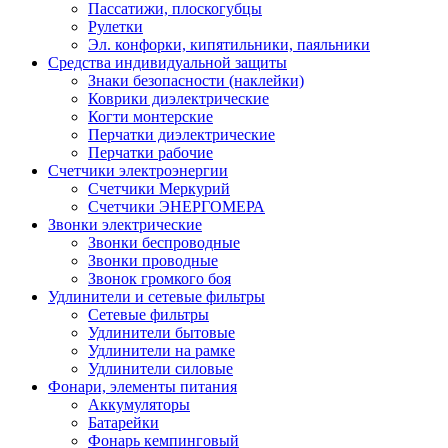
Пассатижи, плоскогубцы
Рулетки
Эл. конфорки, кипятильники, паяльники
Средства индивидуальной защиты
Знаки безопасности (наклейки)
Коврики диэлектрические
Когти монтерские
Перчатки диэлектрические
Перчатки рабочие
Счетчики электроэнергии
Счетчики Меркурий
Счетчики ЭНЕРГОМЕРА
Звонки электрические
Звонки беспроводные
Звонки проводные
Звонок громкого боя
Удлинители и сетевые фильтры
Сетевые фильтры
Удлинители бытовые
Удлинители на рамке
Удлинители силовые
Фонари, элементы питания
Аккумуляторы
Батарейки
Фонарь кемпинговый