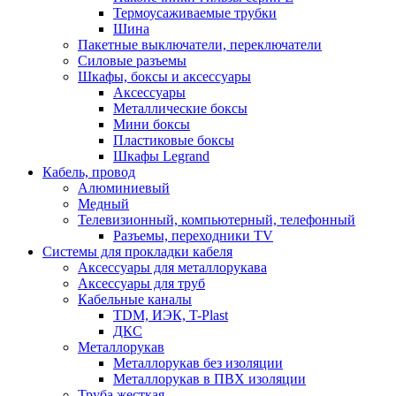
Термоусаживаемые трубки
Шина
Пакетные выключатели, переключатели
Силовые разъемы
Шкафы, боксы и аксессуары
Аксессуары
Металлические боксы
Мини боксы
Пластиковые боксы
Шкафы Legrand
Кабель, провод
Алюминиевый
Медный
Телевизионный, компьютерный, телефонный
Разъемы, переходники TV
Системы для прокладки кабеля
Аксессуары для металлорукава
Аксессуары для труб
Кабельные каналы
TDM, ИЭК, T-Plast
ДКС
Металлорукав
Металлорукав без изоляции
Металлорукав в ПВХ изоляции
Труба жесткая