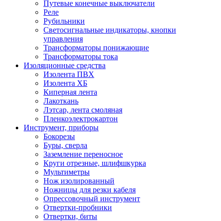
Путевые конечные выключатели
Реле
Рубильники
Светосигнальные индикаторы, кнопки
управления
Трансформаторы понижающие
Трансформаторы тока
Изоляционные средства
Изолента ПВХ
Изолента ХБ
Киперная лента
Лакоткань
Лэтсар, лента смоляная
Пленкоэлектрокартон
Инструмент, приборы
Бокорезы
Буры, сверла
Заземление переносное
Круги отрезные, шлифшкурка
Мультиметры
Нож изолированный
Ножницы для резки кабеля
Опрессовочный инструмент
Отвертки-пробники
Отвертки, биты