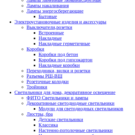
Лампы линейные люминисцентные
Лампы накаливания
Лампы энергосберегающие
Бытовые
Электроустановочные изделия и аксессуары
Выключатели,розетки
Встроенные
Накладные
Накладные герметичные
Коробки
Коробки под бетон
Коробки под гипсокартон
Накладные коробки
Переходники, вилки и розетки
Разъемы РШ-ВШ
Розеточные колодки
Тройники
Светильники для дома, декоративное освещение
ФИТО Светильники и лампы
Декоративные светодиодные светильники
Модули для светодиодных светильников
Люстры, бра
Детские светильники
Классика
Настенно-потолочные светильники