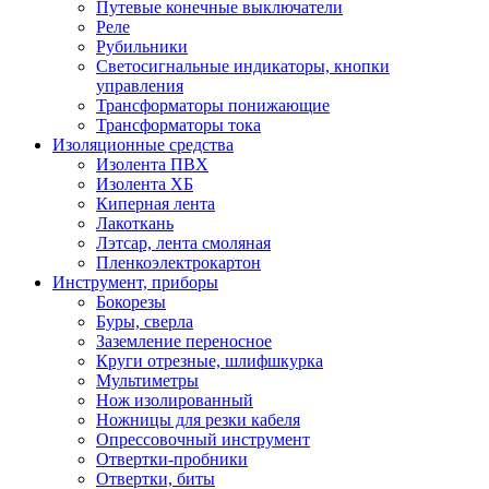
Путевые конечные выключатели
Реле
Рубильники
Светосигнальные индикаторы, кнопки
управления
Трансформаторы понижающие
Трансформаторы тока
Изоляционные средства
Изолента ПВХ
Изолента ХБ
Киперная лента
Лакоткань
Лэтсар, лента смоляная
Пленкоэлектрокартон
Инструмент, приборы
Бокорезы
Буры, сверла
Заземление переносное
Круги отрезные, шлифшкурка
Мультиметры
Нож изолированный
Ножницы для резки кабеля
Опрессовочный инструмент
Отвертки-пробники
Отвертки, биты