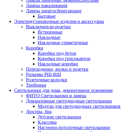
Лампы линейные люминисцентные
Лампы накаливания
Лампы энергосберегающие
Бытовые
Электроустановочные изделия и аксессуары
Выключатели,розетки
Встроенные
Накладные
Накладные герметичные
Коробки
Коробки под бетон
Коробки под гипсокартон
Накладные коробки
Переходники, вилки и розетки
Разъемы РШ-ВШ
Розеточные колодки
Тройники
Светильники для дома, декоративное освещение
ФИТО Светильники и лампы
Декоративные светодиодные светильники
Модули для светодиодных светильников
Люстры, бра
Детские светильники
Классика
Настенно-потолочные светильники