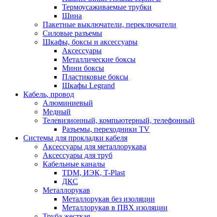
Термоусаживаемые трубки
Шина
Пакетные выключатели, переключатели
Силовые разъемы
Шкафы, боксы и аксессуары
Аксессуары
Металлические боксы
Мини боксы
Пластиковые боксы
Шкафы Legrand
Кабель, провод
Алюминиевый
Медный
Телевизионный, компьютерный, телефонный
Разъемы, переходники TV
Системы для прокладки кабеля
Аксессуары для металлорукава
Аксессуары для труб
Кабельные каналы
TDM, ИЭК, T-Plast
ДКС
Металлорукав
Металлорукав без изоляции
Металлорукав в ПВХ изоляции
Труба жесткая