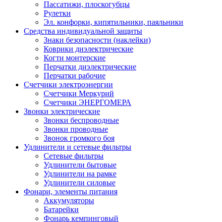
Пассатижи, плоскогубцы
Рулетки
Эл. конфорки, кипятильники, паяльники
Средства индивидуальной защиты
Знаки безопасности (наклейки)
Коврики диэлектрические
Когти монтерские
Перчатки диэлектрические
Перчатки рабочие
Счетчики электроэнергии
Счетчики Меркурий
Счетчики ЭНЕРГОМЕРА
Звонки электрические
Звонки беспроводные
Звонки проводные
Звонок громкого боя
Удлинители и сетевые фильтры
Сетевые фильтры
Удлинители бытовые
Удлинители на рамке
Удлинители силовые
Фонари, элементы питания
Аккумуляторы
Батарейки
Фонарь кемпинговый