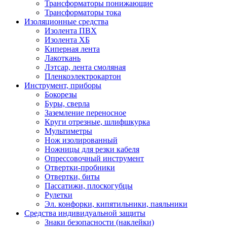
Трансформаторы понижающие
Трансформаторы тока
Изоляционные средства
Изолента ПВХ
Изолента ХБ
Киперная лента
Лакоткань
Лэтсар, лента смоляная
Пленкоэлектрокартон
Инструмент, приборы
Бокорезы
Буры, сверла
Заземление переносное
Круги отрезные, шлифшкурка
Мультиметры
Нож изолированный
Ножницы для резки кабеля
Опрессовочный инструмент
Отвертки-пробники
Отвертки, биты
Пассатижи, плоскогубцы
Рулетки
Эл. конфорки, кипятильники, паяльники
Средства индивидуальной защиты
Знаки безопасности (наклейки)