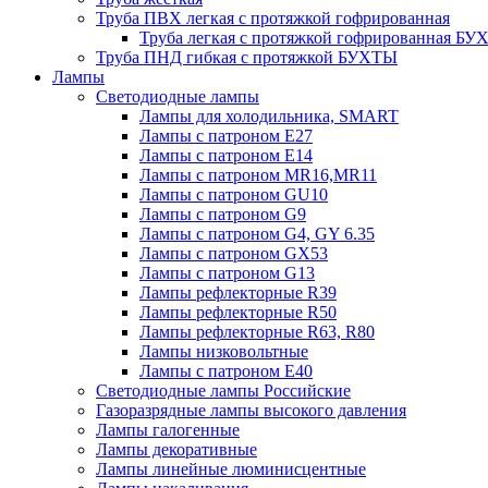
Труба ПВХ легкая с протяжкой гофрированная
Труба легкая с протяжкой гофрированная Б
Труба ПНД гибкая с протяжкой БУХТЫ
Лампы
Светодиодные лампы
Лампы для холодильника, SMART
Лампы с патроном E27
Лампы с патроном Е14
Лампы с патроном MR16,MR11
Лампы с патроном GU10
Лампы с патроном G9
Лампы с патроном G4, GY 6.35
Лампы с патроном GX53
Лампы с патроном G13
Лампы рефлекторные R39
Лампы рефлекторные R50
Лампы рефлекторные R63, R80
Лампы низковольтные
Лампы с патроном Е40
Светодиодные лампы Российские
Газоразрядные лампы высокого давления
Лампы галогенные
Лампы декоративные
Лампы линейные люминисцентные