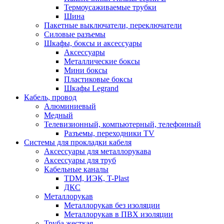
Термоусаживаемые трубки
Шина
Пакетные выключатели, переключатели
Силовые разъемы
Шкафы, боксы и аксессуары
Аксессуары
Металлические боксы
Мини боксы
Пластиковые боксы
Шкафы Legrand
Кабель, провод
Алюминиевый
Медный
Телевизионный, компьютерный, телефонный
Разъемы, переходники TV
Системы для прокладки кабеля
Аксессуары для металлорукава
Аксессуары для труб
Кабельные каналы
TDM, ИЭК, T-Plast
ДКС
Металлорукав
Металлорукав без изоляции
Металлорукав в ПВХ изоляции
Труба жесткая