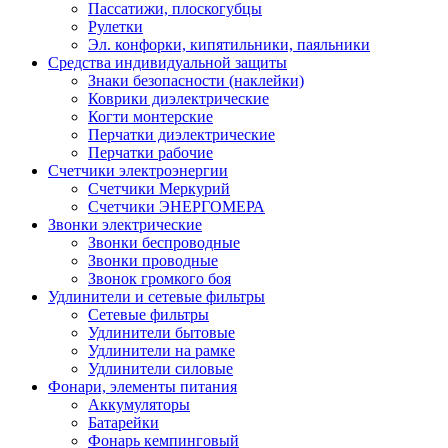
Пассатижи, плоскогубцы
Рулетки
Эл. конфорки, кипятильники, паяльники
Средства индивидуальной защиты
Знаки безопасности (наклейки)
Коврики диэлектрические
Когти монтерские
Перчатки диэлектрические
Перчатки рабочие
Счетчики электроэнергии
Счетчики Меркурий
Счетчики ЭНЕРГОМЕРА
Звонки электрические
Звонки беспроводные
Звонки проводные
Звонок громкого боя
Удлинители и сетевые фильтры
Сетевые фильтры
Удлинители бытовые
Удлинители на рамке
Удлинители силовые
Фонари, элементы питания
Аккумуляторы
Батарейки
Фонарь кемпинговый