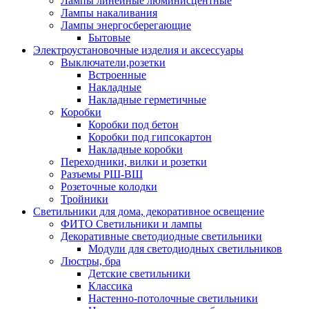
Лампы линейные люминисцентные
Лампы накаливания
Лампы энергосберегающие
Бытовые
Электроустановочные изделия и аксессуары
Выключатели,розетки
Встроенные
Накладные
Накладные герметичные
Коробки
Коробки под бетон
Коробки под гипсокартон
Накладные коробки
Переходники, вилки и розетки
Разъемы РШ-ВШ
Розеточные колодки
Тройники
Светильники для дома, декоративное освещение
ФИТО Светильники и лампы
Декоративные светодиодные светильники
Модули для светодиодных светильников
Люстры, бра
Детские светильники
Классика
Настенно-потолочные светильники