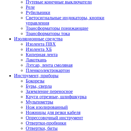
Путевые конечные выключатели
Реле
Рубильники
Светосигнальные индикаторы, кнопки
управления
Трансформаторы понижающие
Трансформаторы тока
Изоляционные средства
Изолента ПВХ
Изолента ХБ
Киперная лента
Лакоткань
Лэтсар, лента смоляная
Пленкоэлектрокартон
Инструмент, приборы
Бокорезы
Буры, сверла
Заземление переносное
Круги отрезные, шлифшкурка
Мультиметры
Нож изолированный
Ножницы для резки кабеля
Опрессовочный инструмент
Отвертки-пробники
Отвертки, биты