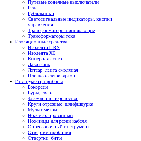
Путевые конечные выключатели
Реле
Рубильники
Светосигнальные индикаторы, кнопки
управления
Трансформаторы понижающие
Трансформаторы тока
Изоляционные средства
Изолента ПВХ
Изолента ХБ
Киперная лента
Лакоткань
Лэтсар, лента смоляная
Пленкоэлектрокартон
Инструмент, приборы
Бокорезы
Буры, сверла
Заземление переносное
Круги отрезные, шлифшкурка
Мультиметры
Нож изолированный
Ножницы для резки кабеля
Опрессовочный инструмент
Отвертки-пробники
Отвертки, биты