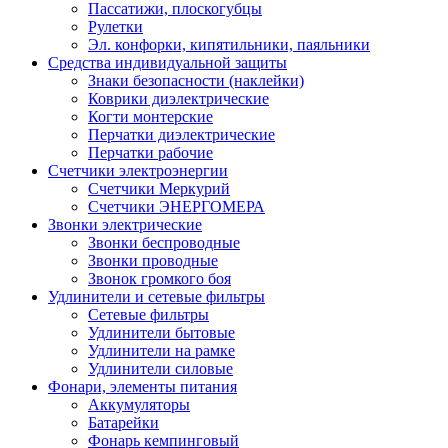
Пассатижи, плоскогубцы
Рулетки
Эл. конфорки, кипятильники, паяльники
Средства индивидуальной защиты
Знаки безопасности (наклейки)
Коврики диэлектрические
Когти монтерские
Перчатки диэлектрические
Перчатки рабочие
Счетчики электроэнергии
Счетчики Меркурий
Счетчики ЭНЕРГОМЕРА
Звонки электрические
Звонки беспроводные
Звонки проводные
Звонок громкого боя
Удлинители и сетевые фильтры
Сетевые фильтры
Удлинители бытовые
Удлинители на рамке
Удлинители силовые
Фонари, элементы питания
Аккумуляторы
Батарейки
Фонарь кемпинговый