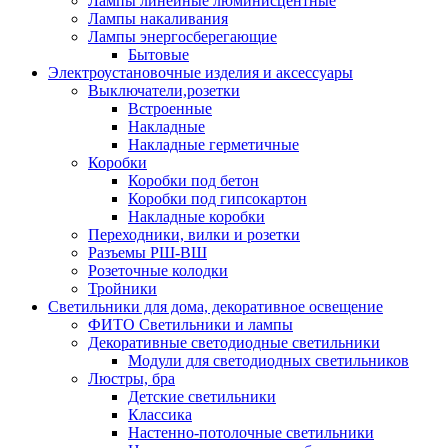
Лампы линейные люминисцентные
Лампы накаливания
Лампы энергосберегающие
Бытовые
Электроустановочные изделия и аксессуары
Выключатели,розетки
Встроенные
Накладные
Накладные герметичные
Коробки
Коробки под бетон
Коробки под гипсокартон
Накладные коробки
Переходники, вилки и розетки
Разъемы РШ-ВШ
Розеточные колодки
Тройники
Светильники для дома, декоративное освещение
ФИТО Светильники и лампы
Декоративные светодиодные светильники
Модули для светодиодных светильников
Люстры, бра
Детские светильники
Классика
Настенно-потолочные светильники