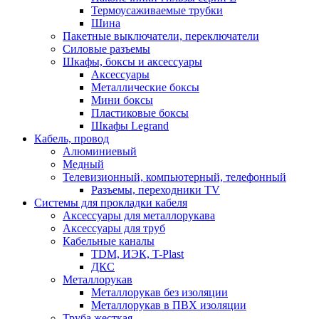
Термоусаживаемые трубки
Шина
Пакетные выключатели, переключатели
Силовые разъемы
Шкафы, боксы и аксессуары
Аксессуары
Металлические боксы
Мини боксы
Пластиковые боксы
Шкафы Legrand
Кабель, провод
Алюминиевый
Медный
Телевизионный, компьютерный, телефонный
Разъемы, переходники TV
Системы для прокладки кабеля
Аксессуары для металлорукава
Аксессуары для труб
Кабельные каналы
TDM, ИЭК, T-Plast
ДКС
Металлорукав
Металлорукав без изоляции
Металлорукав в ПВХ изоляции
Труба жесткая