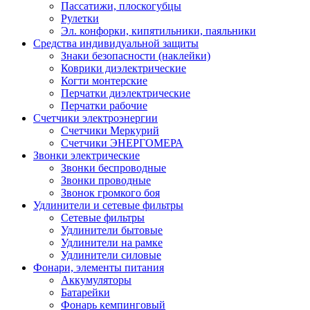
Пассатижи, плоскогубцы
Рулетки
Эл. конфорки, кипятильники, паяльники
Средства индивидуальной защиты
Знаки безопасности (наклейки)
Коврики диэлектрические
Когти монтерские
Перчатки диэлектрические
Перчатки рабочие
Счетчики электроэнергии
Счетчики Меркурий
Счетчики ЭНЕРГОМЕРА
Звонки электрические
Звонки беспроводные
Звонки проводные
Звонок громкого боя
Удлинители и сетевые фильтры
Сетевые фильтры
Удлинители бытовые
Удлинители на рамке
Удлинители силовые
Фонари, элементы питания
Аккумуляторы
Батарейки
Фонарь кемпинговый