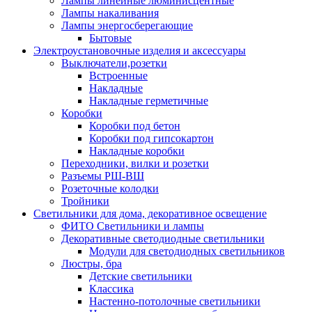
Лампы линейные люминисцентные
Лампы накаливания
Лампы энергосберегающие
Бытовые
Электроустановочные изделия и аксессуары
Выключатели,розетки
Встроенные
Накладные
Накладные герметичные
Коробки
Коробки под бетон
Коробки под гипсокартон
Накладные коробки
Переходники, вилки и розетки
Разъемы РШ-ВШ
Розеточные колодки
Тройники
Светильники для дома, декоративное освещение
ФИТО Светильники и лампы
Декоративные светодиодные светильники
Модули для светодиодных светильников
Люстры, бра
Детские светильники
Классика
Настенно-потолочные светильники