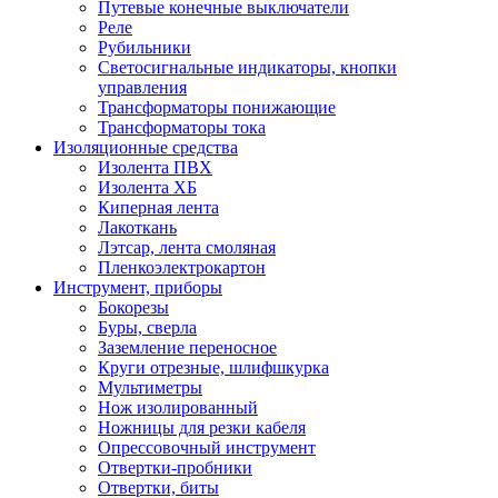
Путевые конечные выключатели
Реле
Рубильники
Светосигнальные индикаторы, кнопки
управления
Трансформаторы понижающие
Трансформаторы тока
Изоляционные средства
Изолента ПВХ
Изолента ХБ
Киперная лента
Лакоткань
Лэтсар, лента смоляная
Пленкоэлектрокартон
Инструмент, приборы
Бокорезы
Буры, сверла
Заземление переносное
Круги отрезные, шлифшкурка
Мультиметры
Нож изолированный
Ножницы для резки кабеля
Опрессовочный инструмент
Отвертки-пробники
Отвертки, биты