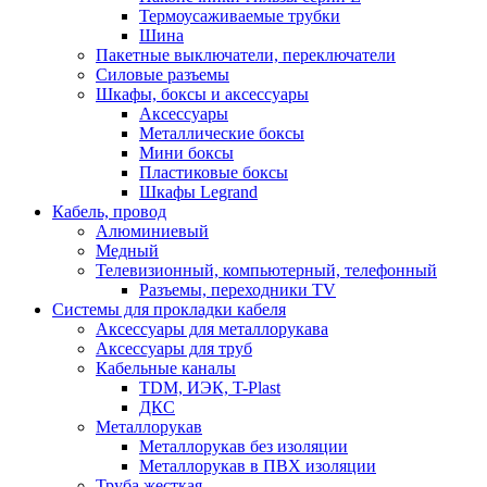
Термоусаживаемые трубки
Шина
Пакетные выключатели, переключатели
Силовые разъемы
Шкафы, боксы и аксессуары
Аксессуары
Металлические боксы
Мини боксы
Пластиковые боксы
Шкафы Legrand
Кабель, провод
Алюминиевый
Медный
Телевизионный, компьютерный, телефонный
Разъемы, переходники TV
Системы для прокладки кабеля
Аксессуары для металлорукава
Аксессуары для труб
Кабельные каналы
TDM, ИЭК, T-Plast
ДКС
Металлорукав
Металлорукав без изоляции
Металлорукав в ПВХ изоляции
Труба жесткая