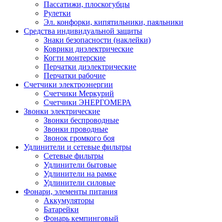
Пассатижи, плоскогубцы
Рулетки
Эл. конфорки, кипятильники, паяльники
Средства индивидуальной защиты
Знаки безопасности (наклейки)
Коврики диэлектрические
Когти монтерские
Перчатки диэлектрические
Перчатки рабочие
Счетчики электроэнергии
Счетчики Меркурий
Счетчики ЭНЕРГОМЕРА
Звонки электрические
Звонки беспроводные
Звонки проводные
Звонок громкого боя
Удлинители и сетевые фильтры
Сетевые фильтры
Удлинители бытовые
Удлинители на рамке
Удлинители силовые
Фонари, элементы питания
Аккумуляторы
Батарейки
Фонарь кемпинговый