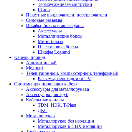
Термоусаживаемые трубки
Шина
Пакетные выключатели, переключатели
Силовые разъемы
Шкафы, боксы и аксессуары
Аксессуары
Металлические боксы
Мини боксы
Пластиковые боксы
Шкафы Legrand
Кабель, провод
Алюминиевый
Медный
Телевизионный, компьютерный, телефонный
Разъемы, переходники TV
Системы для прокладки кабеля
Аксессуары для металлорукава
Аксессуары для труб
Кабельные каналы
TDM, ИЭК, T-Plast
ДКС
Металлорукав
Металлорукав без изоляции
Металлорукав в ПВХ изоляции
Труба жесткая