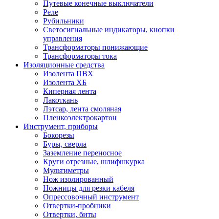
Путевые конечные выключатели
Реле
Рубильники
Светосигнальные индикаторы, кнопки
управления
Трансформаторы понижающие
Трансформаторы тока
Изоляционные средства
Изолента ПВХ
Изолента ХБ
Киперная лента
Лакоткань
Лэтсар, лента смоляная
Пленкоэлектрокартон
Инструмент, приборы
Бокорезы
Буры, сверла
Заземление переносное
Круги отрезные, шлифшкурка
Мультиметры
Нож изолированный
Ножницы для резки кабеля
Опрессовочный инструмент
Отвертки-пробники
Отвертки, биты