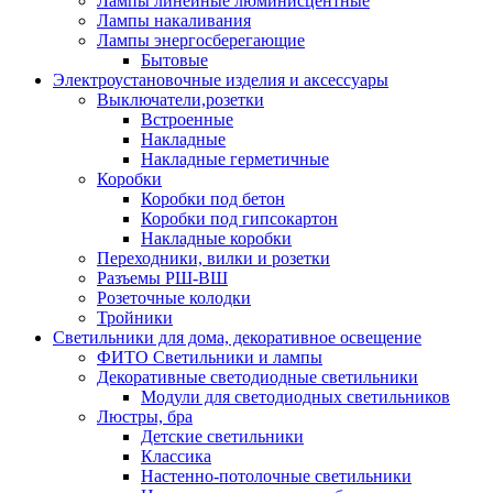
Лампы линейные люминисцентные
Лампы накаливания
Лампы энергосберегающие
Бытовые
Электроустановочные изделия и аксессуары
Выключатели,розетки
Встроенные
Накладные
Накладные герметичные
Коробки
Коробки под бетон
Коробки под гипсокартон
Накладные коробки
Переходники, вилки и розетки
Разъемы РШ-ВШ
Розеточные колодки
Тройники
Светильники для дома, декоративное освещение
ФИТО Светильники и лампы
Декоративные светодиодные светильники
Модули для светодиодных светильников
Люстры, бра
Детские светильники
Классика
Настенно-потолочные светильники