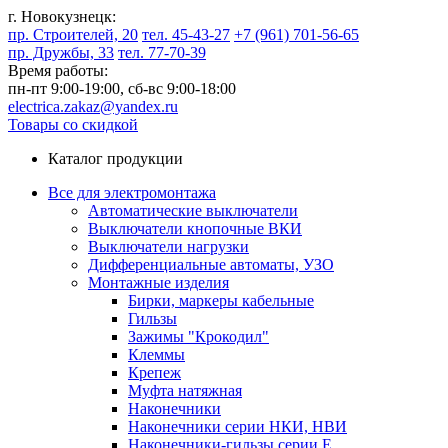
г. Новокузнецк:
пр. Строителей, 20
тел. 45-43-27
+7 (961) 701-56-65
пр. Дружбы, 33
тел. 77-70-39
Время работы:
пн-пт 9:00-19:00,
сб-вс 9:00-18:00
electrica.zakaz@yandex.ru
Товары со скидкой
Каталог продукции
Все для электромонтажа
Автоматические выключатели
Выключатели кнопочные ВКИ
Выключатели нагрузки
Дифференциальные автоматы, УЗО
Монтажные изделия
Бирки, маркеры кабельные
Гильзы
Зажимы "Крокодил"
Клеммы
Крепеж
Муфта натяжная
Наконечники
Наконечники серии НКИ, НВИ
Наконечники-гильзы серии Е