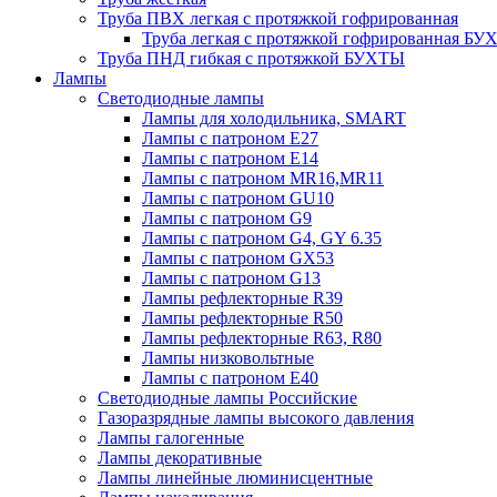
Труба ПВХ легкая с протяжкой гофрированная
Труба легкая с протяжкой гофрированная Б
Труба ПНД гибкая с протяжкой БУХТЫ
Лампы
Светодиодные лампы
Лампы для холодильника, SMART
Лампы с патроном E27
Лампы с патроном Е14
Лампы с патроном MR16,MR11
Лампы с патроном GU10
Лампы с патроном G9
Лампы с патроном G4, GY 6.35
Лампы с патроном GX53
Лампы с патроном G13
Лампы рефлекторные R39
Лампы рефлекторные R50
Лампы рефлекторные R63, R80
Лампы низковольтные
Лампы с патроном Е40
Светодиодные лампы Российские
Газоразрядные лампы высокого давления
Лампы галогенные
Лампы декоративные
Лампы линейные люминисцентные