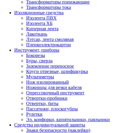
Трансформаторы понижающие
Трансформаторы тока
Изоляционные средства
Изолента ПВХ
Изолента ХБ
Киперная лента
Лакоткань
Лэтсар, лента смоляная
Пленкоэлектрокартон
Инструмент, приборы
Бокорезы
Буры, сверла
Заземление переносное
Круги отрезные, шлифшкурка
Мультиметры
Нож изолированный
Ножницы для резки кабеля
Опрессовочный инструмент
Отвертки-пробники
Отвертки, биты
Пассатижи, плоскогубцы
Рулетки
Эл. конфорки, кипятильники, паяльники
Средства индивидуальной защиты
Знаки безопасности (наклейки)