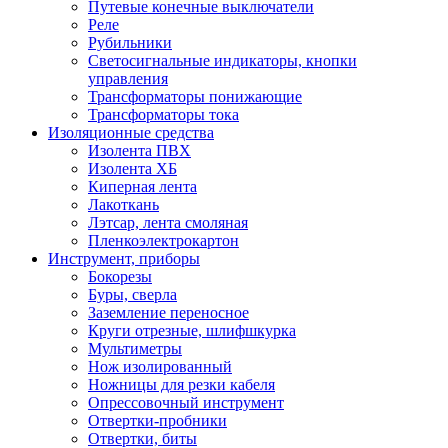
Путевые конечные выключатели
Реле
Рубильники
Светосигнальные индикаторы, кнопки
управления
Трансформаторы понижающие
Трансформаторы тока
Изоляционные средства
Изолента ПВХ
Изолента ХБ
Киперная лента
Лакоткань
Лэтсар, лента смоляная
Пленкоэлектрокартон
Инструмент, приборы
Бокорезы
Буры, сверла
Заземление переносное
Круги отрезные, шлифшкурка
Мультиметры
Нож изолированный
Ножницы для резки кабеля
Опрессовочный инструмент
Отвертки-пробники
Отвертки, биты