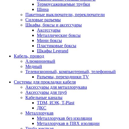
Термоусаживаемые трубки
Шина
Пакетные выключатели, переключатели
Силовые разъемы
Шкафы, боксы и аксессуары
Аксессуары
Металлические боксы
Мини боксы
Пластиковые боксы
Шкафы Legrand
Кабель, провод
Алюминиевый
Медный
Телевизионный, компьютерный, телефонный
Разъемы, переходники TV
Системы для прокладки кабеля
Аксессуары для металлорукава
Аксессуары для труб
Кабельные каналы
TDM, ИЭК, T-Plast
ДКС
Металлорукав
Металлорукав без изоляции
Металлорукав в ПВХ изоляции
Труба жесткая