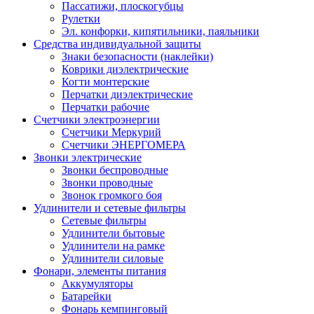
Пассатижи, плоскогубцы
Рулетки
Эл. конфорки, кипятильники, паяльники
Средства индивидуальной защиты
Знаки безопасности (наклейки)
Коврики диэлектрические
Когти монтерские
Перчатки диэлектрические
Перчатки рабочие
Счетчики электроэнергии
Счетчики Меркурий
Счетчики ЭНЕРГОМЕРА
Звонки электрические
Звонки беспроводные
Звонки проводные
Звонок громкого боя
Удлинители и сетевые фильтры
Сетевые фильтры
Удлинители бытовые
Удлинители на рамке
Удлинители силовые
Фонари, элементы питания
Аккумуляторы
Батарейки
Фонарь кемпинговый