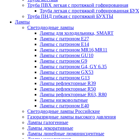
Труба ПВХ легкая с протяжкой гофрированная
Труба легкая с протяжкой гофрированная Б
Труба ПНД гибкая с протяжкой БУХТЫ
Лампы
Светодиодные лампы
Лампы для холодильника, SMART
Лампы с патроном E27
Лампы с патроном Е14
Лампы с патроном MR16,MR11
Лампы с патроном GU10
Лампы с патроном G9
Лампы с патроном G4, GY 6.35
Лампы с патроном GX53
Лампы с патроном G13
Лампы рефлекторные R39
Лампы рефлекторные R50
Лампы рефлекторные R63, R80
Лампы низковольтные
Лампы с патроном Е40
Светодиодные лампы Российские
Газоразрядные лампы высокого давления
Лампы галогенные
Лампы декоративные
Лампы линейные люминисцентные