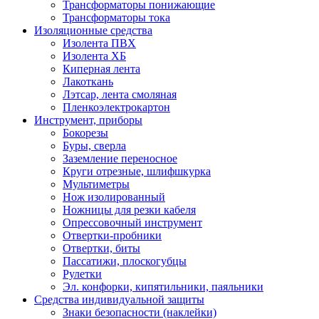
Трансформаторы понижающие
Трансформаторы тока
Изоляционные средства
Изолента ПВХ
Изолента ХБ
Киперная лента
Лакоткань
Лэтсар, лента смоляная
Пленкоэлектрокартон
Инструмент, приборы
Бокорезы
Буры, сверла
Заземление переносное
Круги отрезные, шлифшкурка
Мультиметры
Нож изолированный
Ножницы для резки кабеля
Опрессовочный инструмент
Отвертки-пробники
Отвертки, биты
Пассатижи, плоскогубцы
Рулетки
Эл. конфорки, кипятильники, паяльники
Средства индивидуальной защиты
Знаки безопасности (наклейки)