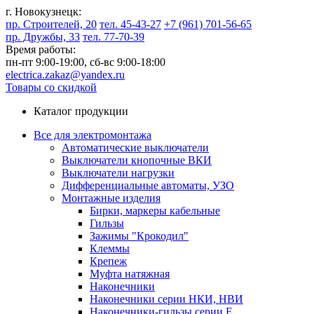
г. Новокузнецк:
пр. Строителей, 20
тел. 45-43-27
+7 (961) 701-56-65
пр. Дружбы, 33
тел. 77-70-39
Время работы:
пн-пт 9:00-19:00,
сб-вс 9:00-18:00
electrica.zakaz@yandex.ru
Товары со скидкой
Каталог продукции
Все для электромонтажа
Автоматические выключатели
Выключатели кнопочные ВКИ
Выключатели нагрузки
Дифференциальные автоматы, УЗО
Монтажные изделия
Бирки, маркеры кабельные
Гильзы
Зажимы "Крокодил"
Клеммы
Крепеж
Муфта натяжная
Наконечники
Наконечники серии НКИ, НВИ
Наконечники-гильзы серии Е