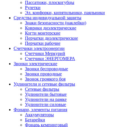
Пассатижи, плоскогубцы
Рулетки
Эл. конфорки, кипятильники, паяльники
Средства индивидуальной защиты
Знаки безопасности (наклейки)
Коврики диэлектрические
Когти монтерские
Перчатки диэлектрические
Перчатки рабочие
Счетчики электроэнергии
Счетчики Меркурий
Счетчики ЭНЕРГОМЕРА
Звонки электрические
Звонки беспроводные
Звонки проводные
Звонок громкого боя
Удлинители и сетевые фильтры
Сетевые фильтры
Удлинители бытовые
Удлинители на рамке
Удлинители силовые
Фонари, элементы питания
Аккумуляторы
Батарейки
Фонарь кемпинговый