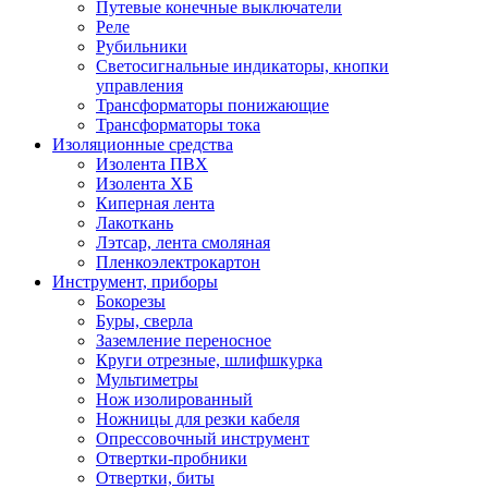
Путевые конечные выключатели
Реле
Рубильники
Светосигнальные индикаторы, кнопки
управления
Трансформаторы понижающие
Трансформаторы тока
Изоляционные средства
Изолента ПВХ
Изолента ХБ
Киперная лента
Лакоткань
Лэтсар, лента смоляная
Пленкоэлектрокартон
Инструмент, приборы
Бокорезы
Буры, сверла
Заземление переносное
Круги отрезные, шлифшкурка
Мультиметры
Нож изолированный
Ножницы для резки кабеля
Опрессовочный инструмент
Отвертки-пробники
Отвертки, биты