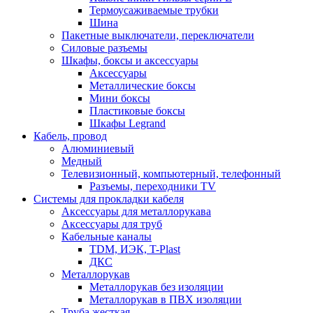
Термоусаживаемые трубки
Шина
Пакетные выключатели, переключатели
Силовые разъемы
Шкафы, боксы и аксессуары
Аксессуары
Металлические боксы
Мини боксы
Пластиковые боксы
Шкафы Legrand
Кабель, провод
Алюминиевый
Медный
Телевизионный, компьютерный, телефонный
Разъемы, переходники TV
Системы для прокладки кабеля
Аксессуары для металлорукава
Аксессуары для труб
Кабельные каналы
TDM, ИЭК, T-Plast
ДКС
Металлорукав
Металлорукав без изоляции
Металлорукав в ПВХ изоляции
Труба жесткая