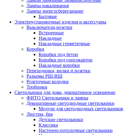
Лампы линейные люминисцентные
Лампы накаливания
Лампы энергосберегающие
Бытовые
Электроустановочные изделия и аксессуары
Выключатели,розетки
Встроенные
Накладные
Накладные герметичные
Коробки
Коробки под бетон
Коробки под гипсокартон
Накладные коробки
Переходники, вилки и розетки
Разъемы РШ-ВШ
Розеточные колодки
Тройники
Светильники для дома, декоративное освещение
ФИТО Светильники и лампы
Декоративные светодиодные светильники
Модули для светодиодных светильников
Люстры, бра
Детские светильники
Классика
Настенно-потолочные светильники