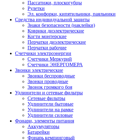
Пассатижи, плоскогубцы
Рулетки
Эл. конфорки, кипятильники, паяльники
Средства индивидуальной защиты
Знаки безопасности (наклейки)
Коврики диэлектрические
Когти монтерские
Перчатки диэлектрические
Перчатки рабочие
Счетчики электроэнергии
Счетчики Меркурий
Счетчики ЭНЕРГОМЕРА
Звонки электрические
Звонки беспроводные
Звонки проводные
Звонок громкого боя
Удлинители и сетевые фильтры
Сетевые фильтры
Удлинители бытовые
Удлинители на рамке
Удлинители силовые
Фонари, элементы питания
Аккумуляторы
Батарейки
Фонарь кемпинговый