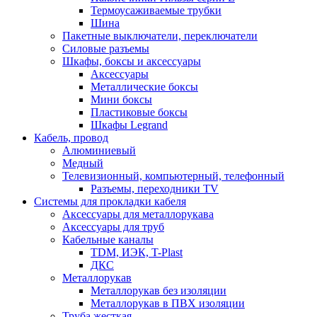
Термоусаживаемые трубки
Шина
Пакетные выключатели, переключатели
Силовые разъемы
Шкафы, боксы и аксессуары
Аксессуары
Металлические боксы
Мини боксы
Пластиковые боксы
Шкафы Legrand
Кабель, провод
Алюминиевый
Медный
Телевизионный, компьютерный, телефонный
Разъемы, переходники TV
Системы для прокладки кабеля
Аксессуары для металлорукава
Аксессуары для труб
Кабельные каналы
TDM, ИЭК, T-Plast
ДКС
Металлорукав
Металлорукав без изоляции
Металлорукав в ПВХ изоляции
Труба жесткая