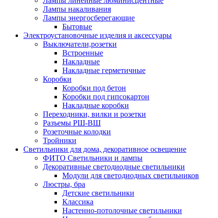
Лампы линейные люминисцентные
Лампы накаливания
Лампы энергосберегающие
Бытовые
Электроустановочные изделия и аксессуары
Выключатели,розетки
Встроенные
Накладные
Накладные герметичные
Коробки
Коробки под бетон
Коробки под гипсокартон
Накладные коробки
Переходники, вилки и розетки
Разъемы РШ-ВШ
Розеточные колодки
Тройники
Светильники для дома, декоративное освещение
ФИТО Светильники и лампы
Декоративные светодиодные светильники
Модули для светодиодных светильников
Люстры, бра
Детские светильники
Классика
Настенно-потолочные светильники