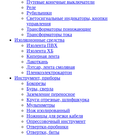
Путевые конечные выключатели
Реле
Рубильники
Светосигнальные индикаторы, кнопки
управления
Трансформаторы понижающие
Трансформаторы тока
Изоляционные средства
Изолента ПВХ
Изолента ХБ
Киперная лента
Лакоткань
Лэтсар, лента смоляная
Пленкоэлектрокартон
Инструмент, приборы
Бокорезы
Буры, сверла
Заземление переносное
Круги отрезные, шлифшкурка
Мультиметры
Нож изолированный
Ножницы для резки кабеля
Опрессовочный инструмент
Отвертки-пробники
Отвертки, биты