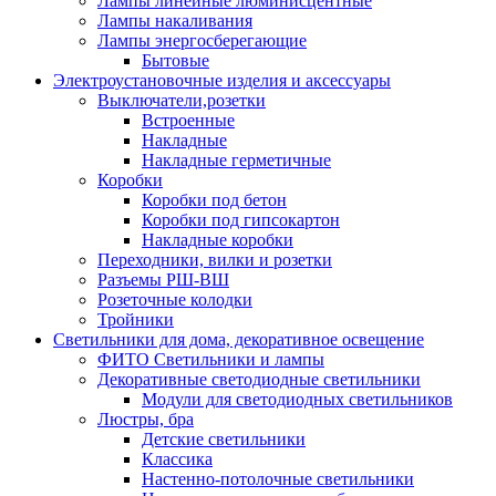
Лампы линейные люминисцентные
Лампы накаливания
Лампы энергосберегающие
Бытовые
Электроустановочные изделия и аксессуары
Выключатели,розетки
Встроенные
Накладные
Накладные герметичные
Коробки
Коробки под бетон
Коробки под гипсокартон
Накладные коробки
Переходники, вилки и розетки
Разъемы РШ-ВШ
Розеточные колодки
Тройники
Светильники для дома, декоративное освещение
ФИТО Светильники и лампы
Декоративные светодиодные светильники
Модули для светодиодных светильников
Люстры, бра
Детские светильники
Классика
Настенно-потолочные светильники