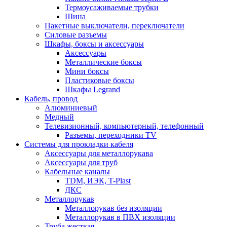
Термоусаживаемые трубки
Шина
Пакетные выключатели, переключатели
Силовые разъемы
Шкафы, боксы и аксессуары
Аксессуары
Металлические боксы
Мини боксы
Пластиковые боксы
Шкафы Legrand
Кабель, провод
Алюминиевый
Медный
Телевизионный, компьютерный, телефонный
Разъемы, переходники TV
Системы для прокладки кабеля
Аксессуары для металлорукава
Аксессуары для труб
Кабельные каналы
TDM, ИЭК, T-Plast
ДКС
Металлорукав
Металлорукав без изоляции
Металлорукав в ПВХ изоляции
Труба жесткая