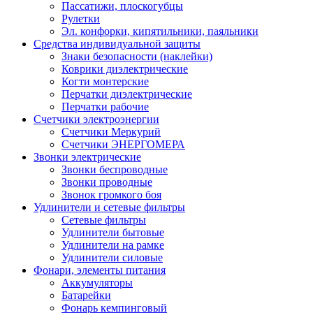
Пассатижи, плоскогубцы
Рулетки
Эл. конфорки, кипятильники, паяльники
Средства индивидуальной защиты
Знаки безопасности (наклейки)
Коврики диэлектрические
Когти монтерские
Перчатки диэлектрические
Перчатки рабочие
Счетчики электроэнергии
Счетчики Меркурий
Счетчики ЭНЕРГОМЕРА
Звонки электрические
Звонки беспроводные
Звонки проводные
Звонок громкого боя
Удлинители и сетевые фильтры
Сетевые фильтры
Удлинители бытовые
Удлинители на рамке
Удлинители силовые
Фонари, элементы питания
Аккумуляторы
Батарейки
Фонарь кемпинговый