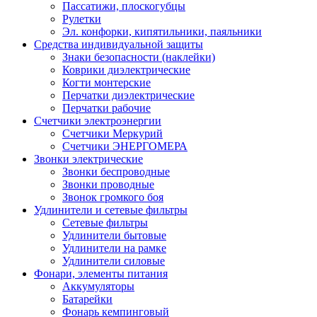
Пассатижи, плоскогубцы
Рулетки
Эл. конфорки, кипятильники, паяльники
Средства индивидуальной защиты
Знаки безопасности (наклейки)
Коврики диэлектрические
Когти монтерские
Перчатки диэлектрические
Перчатки рабочие
Счетчики электроэнергии
Счетчики Меркурий
Счетчики ЭНЕРГОМЕРА
Звонки электрические
Звонки беспроводные
Звонки проводные
Звонок громкого боя
Удлинители и сетевые фильтры
Сетевые фильтры
Удлинители бытовые
Удлинители на рамке
Удлинители силовые
Фонари, элементы питания
Аккумуляторы
Батарейки
Фонарь кемпинговый