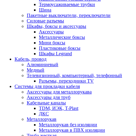
Термоусаживаемые трубки
Шина
Пакетные выключатели, переключатели
Силовые разъемы
Шкафы, боксы и аксессуары
Аксессуары
Металлические боксы
Мини боксы
Пластиковые боксы
Шкафы Legrand
Кабель, провод
Алюминиевый
Медный
Телевизионный, компьютерный, телефонный
Разъемы, переходники TV
Системы для прокладки кабеля
Аксессуары для металлорукава
Аксессуары для труб
Кабельные каналы
TDM, ИЭК, T-Plast
ДКС
Металлорукав
Металлорукав без изоляции
Металлорукав в ПВХ изоляции
Труба жесткая