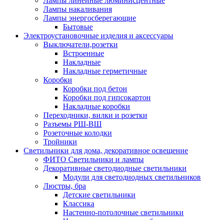
Лампы линейные люминисцентные
Лампы накаливания
Лампы энергосберегающие
Бытовые
Электроустановочные изделия и аксессуары
Выключатели,розетки
Встроенные
Накладные
Накладные герметичные
Коробки
Коробки под бетон
Коробки под гипсокартон
Накладные коробки
Переходники, вилки и розетки
Разъемы РШ-ВШ
Розеточные колодки
Тройники
Светильники для дома, декоративное освещение
ФИТО Светильники и лампы
Декоративные светодиодные светильники
Модули для светодиодных светильников
Люстры, бра
Детские светильники
Классика
Настенно-потолочные светильники