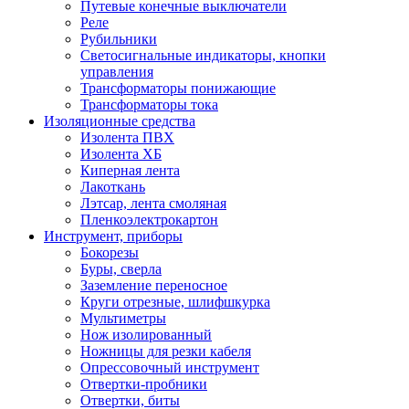
Путевые конечные выключатели
Реле
Рубильники
Светосигнальные индикаторы, кнопки
управления
Трансформаторы понижающие
Трансформаторы тока
Изоляционные средства
Изолента ПВХ
Изолента ХБ
Киперная лента
Лакоткань
Лэтсар, лента смоляная
Пленкоэлектрокартон
Инструмент, приборы
Бокорезы
Буры, сверла
Заземление переносное
Круги отрезные, шлифшкурка
Мультиметры
Нож изолированный
Ножницы для резки кабеля
Опрессовочный инструмент
Отвертки-пробники
Отвертки, биты