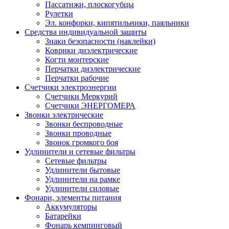
Пассатижи, плоскогубцы
Рулетки
Эл. конфорки, кипятильники, паяльники
Средства индивидуальной защиты
Знаки безопасности (наклейки)
Коврики диэлектрические
Когти монтерские
Перчатки диэлектрические
Перчатки рабочие
Счетчики электроэнергии
Счетчики Меркурий
Счетчики ЭНЕРГОМЕРА
Звонки электрические
Звонки беспроводные
Звонки проводные
Звонок громкого боя
Удлинители и сетевые фильтры
Сетевые фильтры
Удлинители бытовые
Удлинители на рамке
Удлинители силовые
Фонари, элементы питания
Аккумуляторы
Батарейки
Фонарь кемпинговый