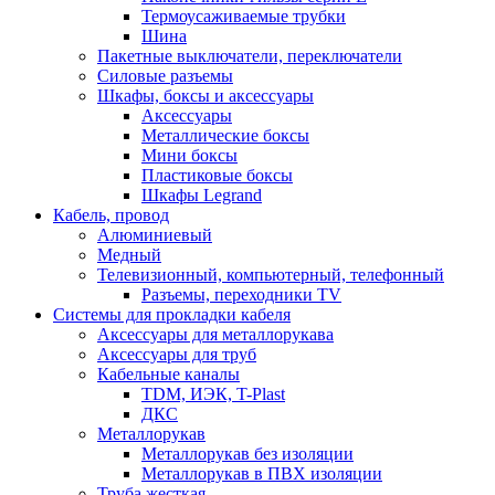
Термоусаживаемые трубки
Шина
Пакетные выключатели, переключатели
Силовые разъемы
Шкафы, боксы и аксессуары
Аксессуары
Металлические боксы
Мини боксы
Пластиковые боксы
Шкафы Legrand
Кабель, провод
Алюминиевый
Медный
Телевизионный, компьютерный, телефонный
Разъемы, переходники TV
Системы для прокладки кабеля
Аксессуары для металлорукава
Аксессуары для труб
Кабельные каналы
TDM, ИЭК, T-Plast
ДКС
Металлорукав
Металлорукав без изоляции
Металлорукав в ПВХ изоляции
Труба жесткая