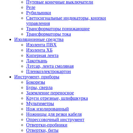
Путевые конечные выключатели
Реле
Рубильники
Светосигнальные индикаторы, кнопки
управления
Трансформаторы понижающие
Трансформаторы тока
Изоляционные средства
Изолента ПВХ
Изолента ХБ
Киперная лента
Лакоткань
Лэтсар, лента смоляная
Пленкоэлектрокартон
Инструмент, приборы
Бокорезы
Буры, сверла
Заземление переносное
Круги отрезные, шлифшкурка
Мультиметры
Нож изолированный
Ножницы для резки кабеля
Опрессовочный инструмент
Отвертки-пробники
Отвертки, биты