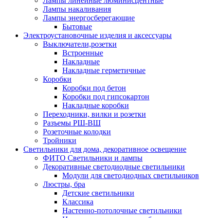
Лампы линейные люминисцентные
Лампы накаливания
Лампы энергосберегающие
Бытовые
Электроустановочные изделия и аксессуары
Выключатели,розетки
Встроенные
Накладные
Накладные герметичные
Коробки
Коробки под бетон
Коробки под гипсокартон
Накладные коробки
Переходники, вилки и розетки
Разъемы РШ-ВШ
Розеточные колодки
Тройники
Светильники для дома, декоративное освещение
ФИТО Светильники и лампы
Декоративные светодиодные светильники
Модули для светодиодных светильников
Люстры, бра
Детские светильники
Классика
Настенно-потолочные светильники