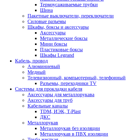
Термоусаживаемые трубки
Шина
Пакетные выключатели, переключатели
Силовые разъемы
Шкафы, боксы и аксессуары
Аксессуары
Металлические боксы
Мини боксы
Пластиковые боксы
Шкафы Legrand
Кабель, провод
Алюминиевый
Медный
Телевизионный, компьютерный, телефонный
Разъемы, переходники TV
Системы для прокладки кабеля
Аксессуары для металлорукава
Аксессуары для труб
Кабельные каналы
TDM, ИЭК, T-Plast
ДКС
Металлорукав
Металлорукав без изоляции
Металлорукав в ПВХ изоляции
Труба жесткая