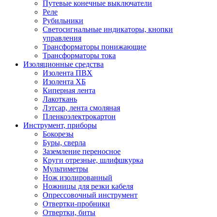
Путевые конечные выключатели
Реле
Рубильники
Светосигнальные индикаторы, кнопки
управления
Трансформаторы понижающие
Трансформаторы тока
Изоляционные средства
Изолента ПВХ
Изолента ХБ
Киперная лента
Лакоткань
Лэтсар, лента смоляная
Пленкоэлектрокартон
Инструмент, приборы
Бокорезы
Буры, сверла
Заземление переносное
Круги отрезные, шлифшкурка
Мультиметры
Нож изолированный
Ножницы для резки кабеля
Опрессовочный инструмент
Отвертки-пробники
Отвертки, биты