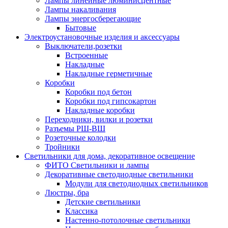
Лампы линейные люминисцентные
Лампы накаливания
Лампы энергосберегающие
Бытовые
Электроустановочные изделия и аксессуары
Выключатели,розетки
Встроенные
Накладные
Накладные герметичные
Коробки
Коробки под бетон
Коробки под гипсокартон
Накладные коробки
Переходники, вилки и розетки
Разъемы РШ-ВШ
Розеточные колодки
Тройники
Светильники для дома, декоративное освещение
ФИТО Светильники и лампы
Декоративные светодиодные светильники
Модули для светодиодных светильников
Люстры, бра
Детские светильники
Классика
Настенно-потолочные светильники