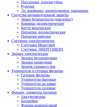
Пассатижи, плоскогубцы
Рулетки
Эл. конфорки, кипятильники, паяльники
Средства индивидуальной защиты
Знаки безопасности (наклейки)
Коврики диэлектрические
Когти монтерские
Перчатки диэлектрические
Перчатки рабочие
Счетчики электроэнергии
Счетчики Меркурий
Счетчики ЭНЕРГОМЕРА
Звонки электрические
Звонки беспроводные
Звонки проводные
Звонок громкого боя
Удлинители и сетевые фильтры
Сетевые фильтры
Удлинители бытовые
Удлинители на рамке
Удлинители силовые
Фонари, элементы питания
Аккумуляторы
Батарейки
Фонарь кемпинговый