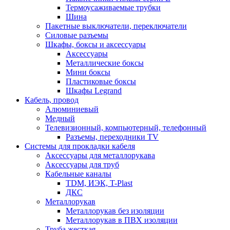
Термоусаживаемые трубки
Шина
Пакетные выключатели, переключатели
Силовые разъемы
Шкафы, боксы и аксессуары
Аксессуары
Металлические боксы
Мини боксы
Пластиковые боксы
Шкафы Legrand
Кабель, провод
Алюминиевый
Медный
Телевизионный, компьютерный, телефонный
Разъемы, переходники TV
Системы для прокладки кабеля
Аксессуары для металлорукава
Аксессуары для труб
Кабельные каналы
TDM, ИЭК, T-Plast
ДКС
Металлорукав
Металлорукав без изоляции
Металлорукав в ПВХ изоляции
Труба жесткая