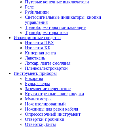
Путевые конечные выключатели
Реле
Рубильники
Светосигнальные индикаторы, кнопки
управления
Трансформаторы понижающие
Трансформаторы тока
Изоляционные средства
Изолента ПВХ
Изолента ХБ
Киперная лента
Лакоткань
Лэтсар, лента смоляная
Пленкоэлектрокартон
Инструмент, приборы
Бокорезы
Буры, сверла
Заземление переносное
Круги отрезные, шлифшкурка
Мультиметры
Нож изолированный
Ножницы для резки кабеля
Опрессовочный инструмент
Отвертки-пробники
Отвертки, биты