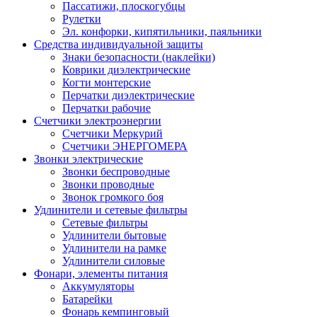
Пассатижи, плоскогубцы
Рулетки
Эл. конфорки, кипятильники, паяльники
Средства индивидуальной защиты
Знаки безопасности (наклейки)
Коврики диэлектрические
Когти монтерские
Перчатки диэлектрические
Перчатки рабочие
Счетчики электроэнергии
Счетчики Меркурий
Счетчики ЭНЕРГОМЕРА
Звонки электрические
Звонки беспроводные
Звонки проводные
Звонок громкого боя
Удлинители и сетевые фильтры
Сетевые фильтры
Удлинители бытовые
Удлинители на рамке
Удлинители силовые
Фонари, элементы питания
Аккумуляторы
Батарейки
Фонарь кемпинговый