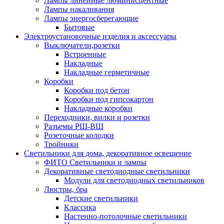
Лампы линейные люминисцентные
Лампы накаливания
Лампы энергосберегающие
Бытовые
Электроустановочные изделия и аксессуары
Выключатели,розетки
Встроенные
Накладные
Накладные герметичные
Коробки
Коробки под бетон
Коробки под гипсокартон
Накладные коробки
Переходники, вилки и розетки
Разъемы РШ-ВШ
Розеточные колодки
Тройники
Светильники для дома, декоративное освещение
ФИТО Светильники и лампы
Декоративные светодиодные светильники
Модули для светодиодных светильников
Люстры, бра
Детские светильники
Классика
Настенно-потолочные светильники