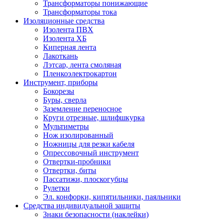
Трансформаторы понижающие
Трансформаторы тока
Изоляционные средства
Изолента ПВХ
Изолента ХБ
Киперная лента
Лакоткань
Лэтсар, лента смоляная
Пленкоэлектрокартон
Инструмент, приборы
Бокорезы
Буры, сверла
Заземление переносное
Круги отрезные, шлифшкурка
Мультиметры
Нож изолированный
Ножницы для резки кабеля
Опрессовочный инструмент
Отвертки-пробники
Отвертки, биты
Пассатижи, плоскогубцы
Рулетки
Эл. конфорки, кипятильники, паяльники
Средства индивидуальной защиты
Знаки безопасности (наклейки)