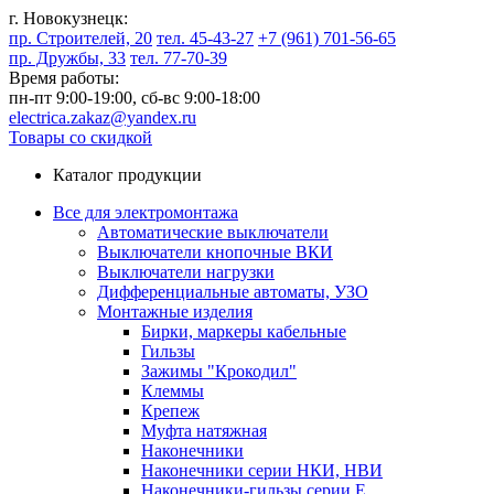
г. Новокузнецк:
пр. Строителей, 20
тел. 45-43-27
+7 (961) 701-56-65
пр. Дружбы, 33
тел. 77-70-39
Время работы:
пн-пт 9:00-19:00,
сб-вс 9:00-18:00
electrica.zakaz@yandex.ru
Товары со скидкой
Каталог продукции
Все для электромонтажа
Автоматические выключатели
Выключатели кнопочные ВКИ
Выключатели нагрузки
Дифференциальные автоматы, УЗО
Монтажные изделия
Бирки, маркеры кабельные
Гильзы
Зажимы "Крокодил"
Клеммы
Крепеж
Муфта натяжная
Наконечники
Наконечники серии НКИ, НВИ
Наконечники-гильзы серии Е