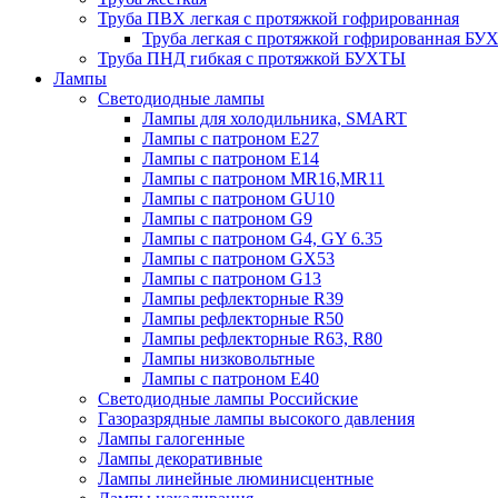
Труба ПВХ легкая с протяжкой гофрированная
Труба легкая с протяжкой гофрированная Б
Труба ПНД гибкая с протяжкой БУХТЫ
Лампы
Светодиодные лампы
Лампы для холодильника, SMART
Лампы с патроном E27
Лампы с патроном Е14
Лампы с патроном MR16,MR11
Лампы с патроном GU10
Лампы с патроном G9
Лампы с патроном G4, GY 6.35
Лампы с патроном GX53
Лампы с патроном G13
Лампы рефлекторные R39
Лампы рефлекторные R50
Лампы рефлекторные R63, R80
Лампы низковольтные
Лампы с патроном Е40
Светодиодные лампы Российские
Газоразрядные лампы высокого давления
Лампы галогенные
Лампы декоративные
Лампы линейные люминисцентные