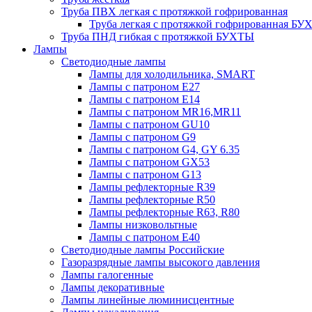
Труба ПВХ легкая с протяжкой гофрированная
Труба легкая с протяжкой гофрированная Б
Труба ПНД гибкая с протяжкой БУХТЫ
Лампы
Светодиодные лампы
Лампы для холодильника, SMART
Лампы с патроном E27
Лампы с патроном Е14
Лампы с патроном MR16,MR11
Лампы с патроном GU10
Лампы с патроном G9
Лампы с патроном G4, GY 6.35
Лампы с патроном GX53
Лампы с патроном G13
Лампы рефлекторные R39
Лампы рефлекторные R50
Лампы рефлекторные R63, R80
Лампы низковольтные
Лампы с патроном Е40
Светодиодные лампы Российские
Газоразрядные лампы высокого давления
Лампы галогенные
Лампы декоративные
Лампы линейные люминисцентные