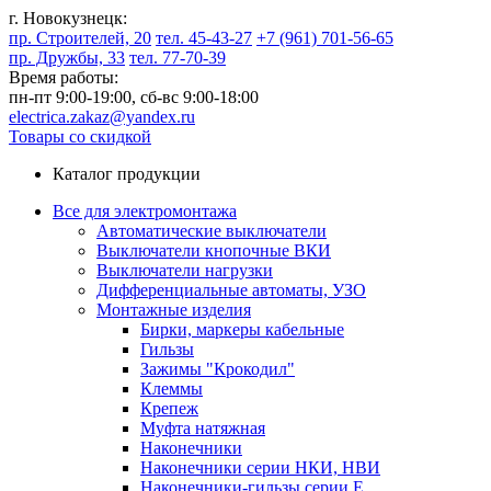
г. Новокузнецк:
пр. Строителей, 20
тел. 45-43-27
+7 (961) 701-56-65
пр. Дружбы, 33
тел. 77-70-39
Время работы:
пн-пт 9:00-19:00,
сб-вс 9:00-18:00
electrica.zakaz@yandex.ru
Товары со скидкой
Каталог продукции
Все для электромонтажа
Автоматические выключатели
Выключатели кнопочные ВКИ
Выключатели нагрузки
Дифференциальные автоматы, УЗО
Монтажные изделия
Бирки, маркеры кабельные
Гильзы
Зажимы "Крокодил"
Клеммы
Крепеж
Муфта натяжная
Наконечники
Наконечники серии НКИ, НВИ
Наконечники-гильзы серии Е