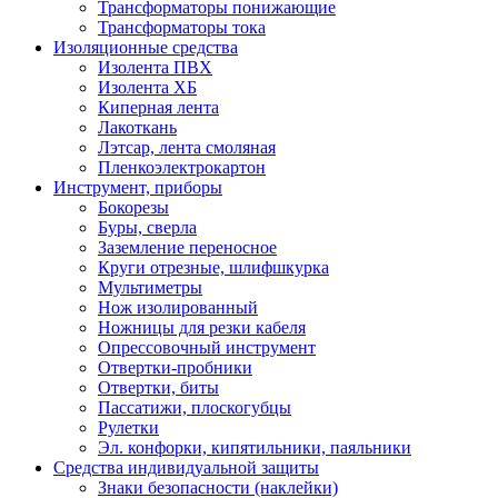
Трансформаторы понижающие
Трансформаторы тока
Изоляционные средства
Изолента ПВХ
Изолента ХБ
Киперная лента
Лакоткань
Лэтсар, лента смоляная
Пленкоэлектрокартон
Инструмент, приборы
Бокорезы
Буры, сверла
Заземление переносное
Круги отрезные, шлифшкурка
Мультиметры
Нож изолированный
Ножницы для резки кабеля
Опрессовочный инструмент
Отвертки-пробники
Отвертки, биты
Пассатижи, плоскогубцы
Рулетки
Эл. конфорки, кипятильники, паяльники
Средства индивидуальной защиты
Знаки безопасности (наклейки)