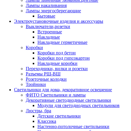
Лампы линейные люминисцентные
Лампы накаливания
Лампы энергосберегающие
Бытовые
Электроустановочные изделия и аксессуары
Выключатели,розетки
Встроенные
Накладные
Накладные герметичные
Коробки
Коробки под бетон
Коробки под гипсокартон
Накладные коробки
Переходники, вилки и розетки
Разъемы РШ-ВШ
Розеточные колодки
Тройники
Светильники для дома, декоративное освещение
ФИТО Светильники и лампы
Декоративные светодиодные светильники
Модули для светодиодных светильников
Люстры, бра
Детские светильники
Классика
Настенно-потолочные светильники