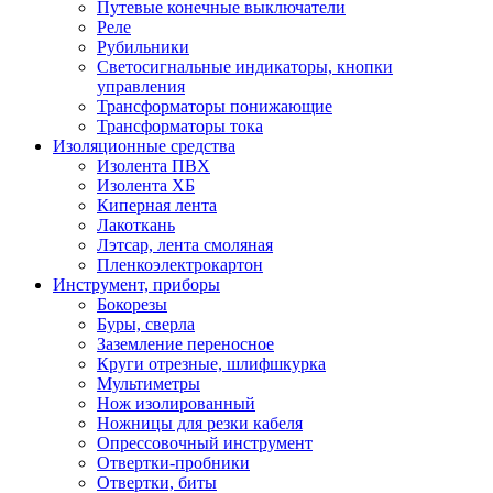
Путевые конечные выключатели
Реле
Рубильники
Светосигнальные индикаторы, кнопки
управления
Трансформаторы понижающие
Трансформаторы тока
Изоляционные средства
Изолента ПВХ
Изолента ХБ
Киперная лента
Лакоткань
Лэтсар, лента смоляная
Пленкоэлектрокартон
Инструмент, приборы
Бокорезы
Буры, сверла
Заземление переносное
Круги отрезные, шлифшкурка
Мультиметры
Нож изолированный
Ножницы для резки кабеля
Опрессовочный инструмент
Отвертки-пробники
Отвертки, биты