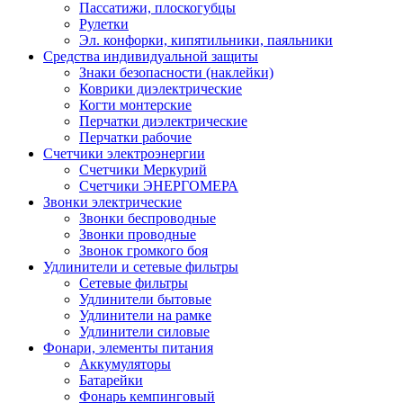
Пассатижи, плоскогубцы
Рулетки
Эл. конфорки, кипятильники, паяльники
Средства индивидуальной защиты
Знаки безопасности (наклейки)
Коврики диэлектрические
Когти монтерские
Перчатки диэлектрические
Перчатки рабочие
Счетчики электроэнергии
Счетчики Меркурий
Счетчики ЭНЕРГОМЕРА
Звонки электрические
Звонки беспроводные
Звонки проводные
Звонок громкого боя
Удлинители и сетевые фильтры
Сетевые фильтры
Удлинители бытовые
Удлинители на рамке
Удлинители силовые
Фонари, элементы питания
Аккумуляторы
Батарейки
Фонарь кемпинговый