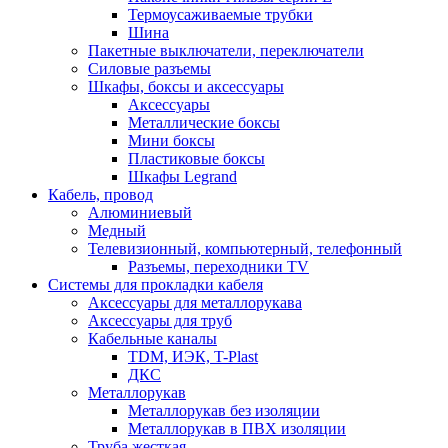
Термоусаживаемые трубки
Шина
Пакетные выключатели, переключатели
Силовые разъемы
Шкафы, боксы и аксессуары
Аксессуары
Металлические боксы
Мини боксы
Пластиковые боксы
Шкафы Legrand
Кабель, провод
Алюминиевый
Медный
Телевизионный, компьютерный, телефонный
Разъемы, переходники TV
Системы для прокладки кабеля
Аксессуары для металлорукава
Аксессуары для труб
Кабельные каналы
TDM, ИЭК, T-Plast
ДКС
Металлорукав
Металлорукав без изоляции
Металлорукав в ПВХ изоляции
Труба жесткая