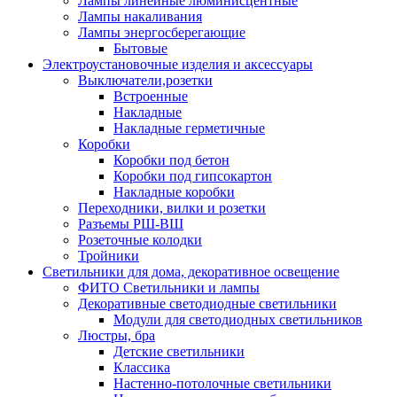
Лампы линейные люминисцентные
Лампы накаливания
Лампы энергосберегающие
Бытовые
Электроустановочные изделия и аксессуары
Выключатели,розетки
Встроенные
Накладные
Накладные герметичные
Коробки
Коробки под бетон
Коробки под гипсокартон
Накладные коробки
Переходники, вилки и розетки
Разъемы РШ-ВШ
Розеточные колодки
Тройники
Светильники для дома, декоративное освещение
ФИТО Светильники и лампы
Декоративные светодиодные светильники
Модули для светодиодных светильников
Люстры, бра
Детские светильники
Классика
Настенно-потолочные светильники