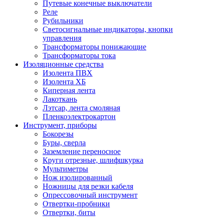
Путевые конечные выключатели
Реле
Рубильники
Светосигнальные индикаторы, кнопки
управления
Трансформаторы понижающие
Трансформаторы тока
Изоляционные средства
Изолента ПВХ
Изолента ХБ
Киперная лента
Лакоткань
Лэтсар, лента смоляная
Пленкоэлектрокартон
Инструмент, приборы
Бокорезы
Буры, сверла
Заземление переносное
Круги отрезные, шлифшкурка
Мультиметры
Нож изолированный
Ножницы для резки кабеля
Опрессовочный инструмент
Отвертки-пробники
Отвертки, биты