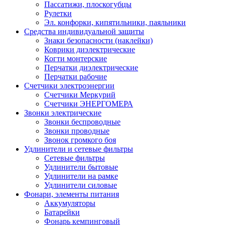
Пассатижи, плоскогубцы
Рулетки
Эл. конфорки, кипятильники, паяльники
Средства индивидуальной защиты
Знаки безопасности (наклейки)
Коврики диэлектрические
Когти монтерские
Перчатки диэлектрические
Перчатки рабочие
Счетчики электроэнергии
Счетчики Меркурий
Счетчики ЭНЕРГОМЕРА
Звонки электрические
Звонки беспроводные
Звонки проводные
Звонок громкого боя
Удлинители и сетевые фильтры
Сетевые фильтры
Удлинители бытовые
Удлинители на рамке
Удлинители силовые
Фонари, элементы питания
Аккумуляторы
Батарейки
Фонарь кемпинговый