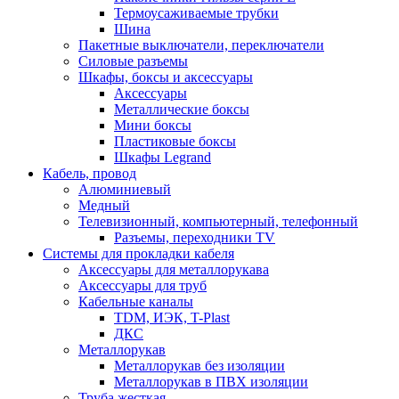
Термоусаживаемые трубки
Шина
Пакетные выключатели, переключатели
Силовые разъемы
Шкафы, боксы и аксессуары
Аксессуары
Металлические боксы
Мини боксы
Пластиковые боксы
Шкафы Legrand
Кабель, провод
Алюминиевый
Медный
Телевизионный, компьютерный, телефонный
Разъемы, переходники TV
Системы для прокладки кабеля
Аксессуары для металлорукава
Аксессуары для труб
Кабельные каналы
TDM, ИЭК, T-Plast
ДКС
Металлорукав
Металлорукав без изоляции
Металлорукав в ПВХ изоляции
Труба жесткая