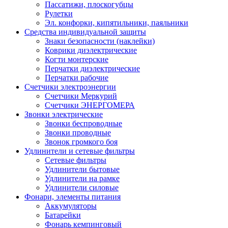
Пассатижи, плоскогубцы
Рулетки
Эл. конфорки, кипятильники, паяльники
Средства индивидуальной защиты
Знаки безопасности (наклейки)
Коврики диэлектрические
Когти монтерские
Перчатки диэлектрические
Перчатки рабочие
Счетчики электроэнергии
Счетчики Меркурий
Счетчики ЭНЕРГОМЕРА
Звонки электрические
Звонки беспроводные
Звонки проводные
Звонок громкого боя
Удлинители и сетевые фильтры
Сетевые фильтры
Удлинители бытовые
Удлинители на рамке
Удлинители силовые
Фонари, элементы питания
Аккумуляторы
Батарейки
Фонарь кемпинговый