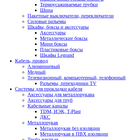
Термоусаживаемые трубки
Шина
Пакетные выключатели, переключатели
Силовые разъемы
Шкафы, боксы и аксессуары
Аксессуары
Металлические боксы
Мини боксы
Пластиковые боксы
Шкафы Legrand
Кабель, провод
Алюминиевый
Медный
Телевизионный, компьютерный, телефонный
Разъемы, переходники TV
Системы для прокладки кабеля
Аксессуары для металлорукава
Аксессуары для труб
Кабельные каналы
TDM, ИЭК, T-Plast
ДКС
Металлорукав
Металлорукав без изоляции
Металлорукав в ПВХ изоляции
Труба жесткая