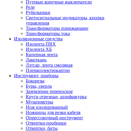
Путевые конечные выключатели
Реле
Рубильники
Светосигнальные индикаторы, кнопки
управления
Трансформаторы понижающие
Трансформаторы тока
Изоляционные средства
Изолента ПВХ
Изолента ХБ
Киперная лента
Лакоткань
Лэтсар, лента смоляная
Пленкоэлектрокартон
Инструмент, приборы
Бокорезы
Буры, сверла
Заземление переносное
Круги отрезные, шлифшкурка
Мультиметры
Нож изолированный
Ножницы для резки кабеля
Опрессовочный инструмент
Отвертки-пробники
Отвертки, биты