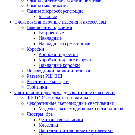
Лампы линейные люминисцентные
Лампы накаливания
Лампы энергосберегающие
Бытовые
Электроустановочные изделия и аксессуары
Выключатели,розетки
Встроенные
Накладные
Накладные герметичные
Коробки
Коробки под бетон
Коробки под гипсокартон
Накладные коробки
Переходники, вилки и розетки
Разъемы РШ-ВШ
Розеточные колодки
Тройники
Светильники для дома, декоративное освещение
ФИТО Светильники и лампы
Декоративные светодиодные светильники
Модули для светодиодных светильников
Люстры, бра
Детские светильники
Классика
Настенно-потолочные светильники