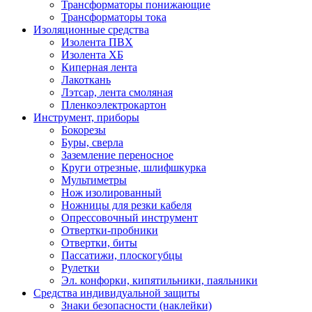
Трансформаторы понижающие
Трансформаторы тока
Изоляционные средства
Изолента ПВХ
Изолента ХБ
Киперная лента
Лакоткань
Лэтсар, лента смоляная
Пленкоэлектрокартон
Инструмент, приборы
Бокорезы
Буры, сверла
Заземление переносное
Круги отрезные, шлифшкурка
Мультиметры
Нож изолированный
Ножницы для резки кабеля
Опрессовочный инструмент
Отвертки-пробники
Отвертки, биты
Пассатижи, плоскогубцы
Рулетки
Эл. конфорки, кипятильники, паяльники
Средства индивидуальной защиты
Знаки безопасности (наклейки)