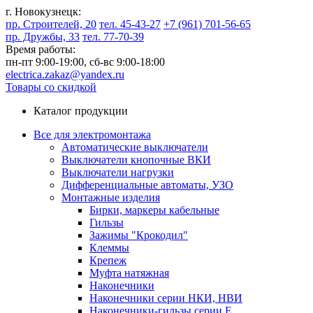
г. Новокузнецк:
пр. Строителей, 20
тел. 45-43-27
+7 (961) 701-56-65
пр. Дружбы, 33
тел. 77-70-39
Время работы:
пн-пт 9:00-19:00,
сб-вс 9:00-18:00
electrica.zakaz@yandex.ru
Товары со скидкой
Каталог продукции
Все для электромонтажа
Автоматические выключатели
Выключатели кнопочные ВКИ
Выключатели нагрузки
Дифференциальные автоматы, УЗО
Монтажные изделия
Бирки, маркеры кабельные
Гильзы
Зажимы "Крокодил"
Клеммы
Крепеж
Муфта натяжная
Наконечники
Наконечники серии НКИ, НВИ
Наконечники-гильзы серии Е