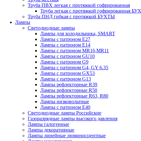
Труба ПВХ легкая с протяжкой гофрированная
Труба легкая с протяжкой гофрированная Б
Труба ПНД гибкая с протяжкой БУХТЫ
Лампы
Светодиодные лампы
Лампы для холодильника, SMART
Лампы с патроном E27
Лампы с патроном Е14
Лампы с патроном MR16,MR11
Лампы с патроном GU10
Лампы с патроном G9
Лампы с патроном G4, GY 6.35
Лампы с патроном GX53
Лампы с патроном G13
Лампы рефлекторные R39
Лампы рефлекторные R50
Лампы рефлекторные R63, R80
Лампы низковольтные
Лампы с патроном Е40
Светодиодные лампы Российские
Газоразрядные лампы высокого давления
Лампы галогенные
Лампы декоративные
Лампы линейные люминисцентные