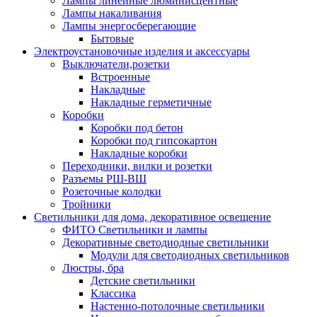
Лампы линейные люминисцентные
Лампы накаливания
Лампы энергосберегающие
Бытовые
Электроустановочные изделия и аксессуары
Выключатели,розетки
Встроенные
Накладные
Накладные герметичные
Коробки
Коробки под бетон
Коробки под гипсокартон
Накладные коробки
Переходники, вилки и розетки
Разъемы РШ-ВШ
Розеточные колодки
Тройники
Светильники для дома, декоративное освещение
ФИТО Светильники и лампы
Декоративные светодиодные светильники
Модули для светодиодных светильников
Люстры, бра
Детские светильники
Классика
Настенно-потолочные светильники