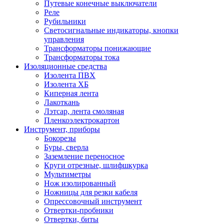
Путевые конечные выключатели
Реле
Рубильники
Светосигнальные индикаторы, кнопки
управления
Трансформаторы понижающие
Трансформаторы тока
Изоляционные средства
Изолента ПВХ
Изолента ХБ
Киперная лента
Лакоткань
Лэтсар, лента смоляная
Пленкоэлектрокартон
Инструмент, приборы
Бокорезы
Буры, сверла
Заземление переносное
Круги отрезные, шлифшкурка
Мультиметры
Нож изолированный
Ножницы для резки кабеля
Опрессовочный инструмент
Отвертки-пробники
Отвертки, биты