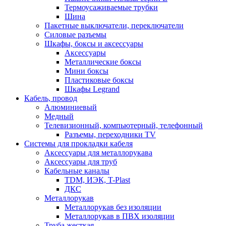
Термоусаживаемые трубки
Шина
Пакетные выключатели, переключатели
Силовые разъемы
Шкафы, боксы и аксессуары
Аксессуары
Металлические боксы
Мини боксы
Пластиковые боксы
Шкафы Legrand
Кабель, провод
Алюминиевый
Медный
Телевизионный, компьютерный, телефонный
Разъемы, переходники TV
Системы для прокладки кабеля
Аксессуары для металлорукава
Аксессуары для труб
Кабельные каналы
TDM, ИЭК, T-Plast
ДКС
Металлорукав
Металлорукав без изоляции
Металлорукав в ПВХ изоляции
Труба жесткая