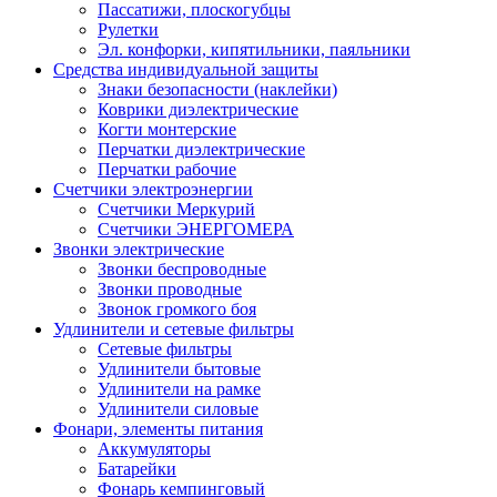
Пассатижи, плоскогубцы
Рулетки
Эл. конфорки, кипятильники, паяльники
Средства индивидуальной защиты
Знаки безопасности (наклейки)
Коврики диэлектрические
Когти монтерские
Перчатки диэлектрические
Перчатки рабочие
Счетчики электроэнергии
Счетчики Меркурий
Счетчики ЭНЕРГОМЕРА
Звонки электрические
Звонки беспроводные
Звонки проводные
Звонок громкого боя
Удлинители и сетевые фильтры
Сетевые фильтры
Удлинители бытовые
Удлинители на рамке
Удлинители силовые
Фонари, элементы питания
Аккумуляторы
Батарейки
Фонарь кемпинговый