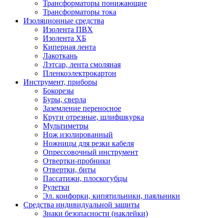
Трансформаторы понижающие
Трансформаторы тока
Изоляционные средства
Изолента ПВХ
Изолента ХБ
Киперная лента
Лакоткань
Лэтсар, лента смоляная
Пленкоэлектрокартон
Инструмент, приборы
Бокорезы
Буры, сверла
Заземление переносное
Круги отрезные, шлифшкурка
Мультиметры
Нож изолированный
Ножницы для резки кабеля
Опрессовочный инструмент
Отвертки-пробники
Отвертки, биты
Пассатижи, плоскогубцы
Рулетки
Эл. конфорки, кипятильники, паяльники
Средства индивидуальной защиты
Знаки безопасности (наклейки)