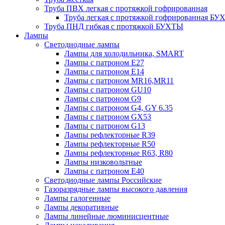
Труба ПВХ легкая с протяжкой гофрированная
Труба легкая с протяжкой гофрированная Б
Труба ПНД гибкая с протяжкой БУХТЫ
Лампы
Светодиодные лампы
Лампы для холодильника, SMART
Лампы с патроном E27
Лампы с патроном Е14
Лампы с патроном MR16,MR11
Лампы с патроном GU10
Лампы с патроном G9
Лампы с патроном G4, GY 6.35
Лампы с патроном GX53
Лампы с патроном G13
Лампы рефлекторные R39
Лампы рефлекторные R50
Лампы рефлекторные R63, R80
Лампы низковольтные
Лампы с патроном Е40
Светодиодные лампы Российские
Газоразрядные лампы высокого давления
Лампы галогенные
Лампы декоративные
Лампы линейные люминисцентные