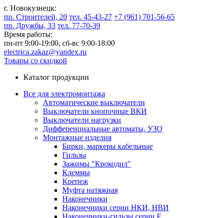
г. Новокузнецк:
пр. Строителей, 20
тел. 45-43-27
+7 (961) 701-56-65
пр. Дружбы, 33
тел. 77-70-39
Время работы:
пн-пт 9:00-19:00,
сб-вс 9:00-18:00
electrica.zakaz@yandex.ru
Товары со скидкой
Каталог продукции
Все для электромонтажа
Автоматические выключатели
Выключатели кнопочные ВКИ
Выключатели нагрузки
Дифференциальные автоматы, УЗО
Монтажные изделия
Бирки, маркеры кабельные
Гильзы
Зажимы "Крокодил"
Клеммы
Крепеж
Муфта натяжная
Наконечники
Наконечники серии НКИ, НВИ
Наконечники-гильзы серии Е