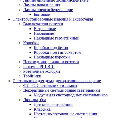
Лампы линейные люминисцентные
Лампы накаливания
Лампы энергосберегающие
Бытовые
Электроустановочные изделия и аксессуары
Выключатели,розетки
Встроенные
Накладные
Накладные герметичные
Коробки
Коробки под бетон
Коробки под гипсокартон
Накладные коробки
Переходники, вилки и розетки
Разъемы РШ-ВШ
Розеточные колодки
Тройники
Светильники для дома, декоративное освещение
ФИТО Светильники и лампы
Декоративные светодиодные светильники
Модули для светодиодных светильников
Люстры, бра
Детские светильники
Классика
Настенно-потолочные светильники