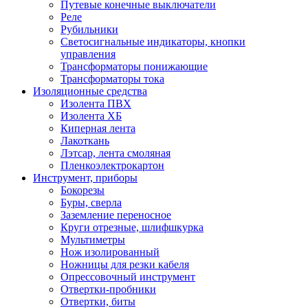
Путевые конечные выключатели
Реле
Рубильники
Светосигнальные индикаторы, кнопки
управления
Трансформаторы понижающие
Трансформаторы тока
Изоляционные средства
Изолента ПВХ
Изолента ХБ
Киперная лента
Лакоткань
Лэтсар, лента смоляная
Пленкоэлектрокартон
Инструмент, приборы
Бокорезы
Буры, сверла
Заземление переносное
Круги отрезные, шлифшкурка
Мультиметры
Нож изолированный
Ножницы для резки кабеля
Опрессовочный инструмент
Отвертки-пробники
Отвертки, биты