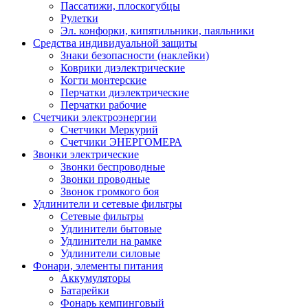
Пассатижи, плоскогубцы
Рулетки
Эл. конфорки, кипятильники, паяльники
Средства индивидуальной защиты
Знаки безопасности (наклейки)
Коврики диэлектрические
Когти монтерские
Перчатки диэлектрические
Перчатки рабочие
Счетчики электроэнергии
Счетчики Меркурий
Счетчики ЭНЕРГОМЕРА
Звонки электрические
Звонки беспроводные
Звонки проводные
Звонок громкого боя
Удлинители и сетевые фильтры
Сетевые фильтры
Удлинители бытовые
Удлинители на рамке
Удлинители силовые
Фонари, элементы питания
Аккумуляторы
Батарейки
Фонарь кемпинговый