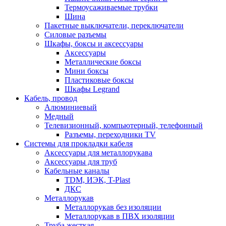
Термоусаживаемые трубки
Шина
Пакетные выключатели, переключатели
Силовые разъемы
Шкафы, боксы и аксессуары
Аксессуары
Металлические боксы
Мини боксы
Пластиковые боксы
Шкафы Legrand
Кабель, провод
Алюминиевый
Медный
Телевизионный, компьютерный, телефонный
Разъемы, переходники TV
Системы для прокладки кабеля
Аксессуары для металлорукава
Аксессуары для труб
Кабельные каналы
TDM, ИЭК, T-Plast
ДКС
Металлорукав
Металлорукав без изоляции
Металлорукав в ПВХ изоляции
Труба жесткая