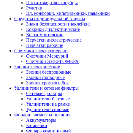
Пассатижи, плоскогубцы
Рулетки
Эл. конфорки, кипятильники, паяльники
Средства индивидуальной защиты
Знаки безопасности (наклейки)
Коврики диэлектрические
Когти монтерские
Перчатки диэлектрические
Перчатки рабочие
Счетчики электроэнергии
Счетчики Меркурий
Счетчики ЭНЕРГОМЕРА
Звонки электрические
Звонки беспроводные
Звонки проводные
Звонок громкого боя
Удлинители и сетевые фильтры
Сетевые фильтры
Удлинители бытовые
Удлинители на рамке
Удлинители силовые
Фонари, элементы питания
Аккумуляторы
Батарейки
Фонарь кемпинговый