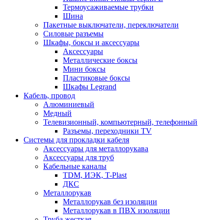
Термоусаживаемые трубки
Шина
Пакетные выключатели, переключатели
Силовые разъемы
Шкафы, боксы и аксессуары
Аксессуары
Металлические боксы
Мини боксы
Пластиковые боксы
Шкафы Legrand
Кабель, провод
Алюминиевый
Медный
Телевизионный, компьютерный, телефонный
Разъемы, переходники TV
Системы для прокладки кабеля
Аксессуары для металлорукава
Аксессуары для труб
Кабельные каналы
TDM, ИЭК, T-Plast
ДКС
Металлорукав
Металлорукав без изоляции
Металлорукав в ПВХ изоляции
Труба жесткая