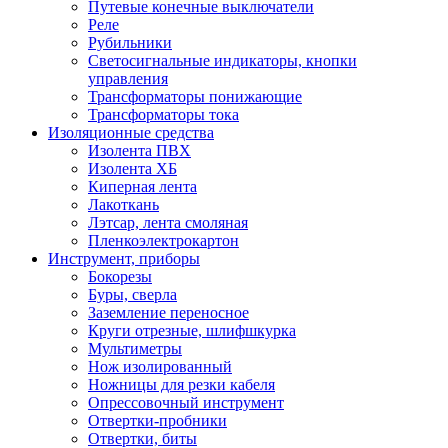
Путевые конечные выключатели
Реле
Рубильники
Светосигнальные индикаторы, кнопки
управления
Трансформаторы понижающие
Трансформаторы тока
Изоляционные средства
Изолента ПВХ
Изолента ХБ
Киперная лента
Лакоткань
Лэтсар, лента смоляная
Пленкоэлектрокартон
Инструмент, приборы
Бокорезы
Буры, сверла
Заземление переносное
Круги отрезные, шлифшкурка
Мультиметры
Нож изолированный
Ножницы для резки кабеля
Опрессовочный инструмент
Отвертки-пробники
Отвертки, биты