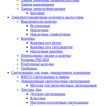
Лампы линейные люминисцентные
Лампы накаливания
Лампы энергосберегающие
Бытовые
Электроустановочные изделия и аксессуары
Выключатели,розетки
Встроенные
Накладные
Накладные герметичные
Коробки
Коробки под бетон
Коробки под гипсокартон
Накладные коробки
Переходники, вилки и розетки
Разъемы РШ-ВШ
Розеточные колодки
Тройники
Светильники для дома, декоративное освещение
ФИТО Светильники и лампы
Декоративные светодиодные светильники
Модули для светодиодных светильников
Люстры, бра
Детские светильники
Классика
Настенно-потолочные светильники