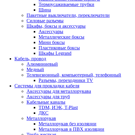
Термоусаживаемые трубки
Шина
Пакетные выключатели, переключатели
Силовые разъемы
Шкафы, боксы и аксессуары
Аксессуары
Металлические боксы
Мини боксы
Пластиковые боксы
Шкафы Legrand
Кабель, провод
Алюминиевый
Медный
Телевизионный, компьютерный, телефонный
Разъемы, переходники TV
Системы для прокладки кабеля
Аксессуары для металлорукава
Аксессуары для труб
Кабельные каналы
TDM, ИЭК, T-Plast
ДКС
Металлорукав
Металлорукав без изоляции
Металлорукав в ПВХ изоляции
Труба жесткая