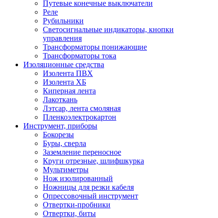
Путевые конечные выключатели
Реле
Рубильники
Светосигнальные индикаторы, кнопки
управления
Трансформаторы понижающие
Трансформаторы тока
Изоляционные средства
Изолента ПВХ
Изолента ХБ
Киперная лента
Лакоткань
Лэтсар, лента смоляная
Пленкоэлектрокартон
Инструмент, приборы
Бокорезы
Буры, сверла
Заземление переносное
Круги отрезные, шлифшкурка
Мультиметры
Нож изолированный
Ножницы для резки кабеля
Опрессовочный инструмент
Отвертки-пробники
Отвертки, биты