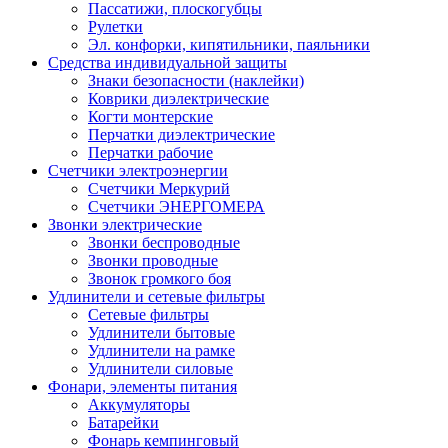
Пассатижи, плоскогубцы
Рулетки
Эл. конфорки, кипятильники, паяльники
Средства индивидуальной защиты
Знаки безопасности (наклейки)
Коврики диэлектрические
Когти монтерские
Перчатки диэлектрические
Перчатки рабочие
Счетчики электроэнергии
Счетчики Меркурий
Счетчики ЭНЕРГОМЕРА
Звонки электрические
Звонки беспроводные
Звонки проводные
Звонок громкого боя
Удлинители и сетевые фильтры
Сетевые фильтры
Удлинители бытовые
Удлинители на рамке
Удлинители силовые
Фонари, элементы питания
Аккумуляторы
Батарейки
Фонарь кемпинговый