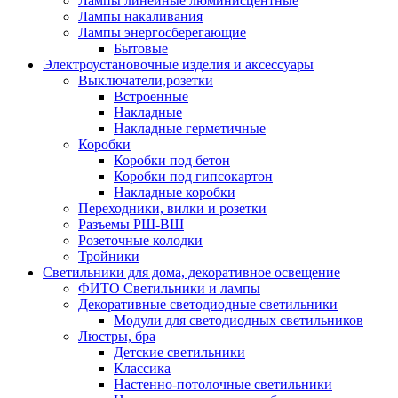
Лампы линейные люминисцентные
Лампы накаливания
Лампы энергосберегающие
Бытовые
Электроустановочные изделия и аксессуары
Выключатели,розетки
Встроенные
Накладные
Накладные герметичные
Коробки
Коробки под бетон
Коробки под гипсокартон
Накладные коробки
Переходники, вилки и розетки
Разъемы РШ-ВШ
Розеточные колодки
Тройники
Светильники для дома, декоративное освещение
ФИТО Светильники и лампы
Декоративные светодиодные светильники
Модули для светодиодных светильников
Люстры, бра
Детские светильники
Классика
Настенно-потолочные светильники