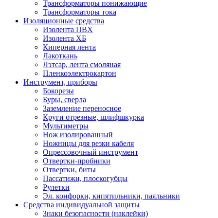
Трансформаторы понижающие
Трансформаторы тока
Изоляционные средства
Изолента ПВХ
Изолента ХБ
Киперная лента
Лакоткань
Лэтсар, лента смоляная
Пленкоэлектрокартон
Инструмент, приборы
Бокорезы
Буры, сверла
Заземление переносное
Круги отрезные, шлифшкурка
Мультиметры
Нож изолированный
Ножницы для резки кабеля
Опрессовочный инструмент
Отвертки-пробники
Отвертки, биты
Пассатижи, плоскогубцы
Рулетки
Эл. конфорки, кипятильники, паяльники
Средства индивидуальной защиты
Знаки безопасности (наклейки)