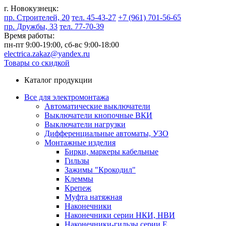
г. Новокузнецк:
пр. Строителей, 20
тел. 45-43-27
+7 (961) 701-56-65
пр. Дружбы, 33
тел. 77-70-39
Время работы:
пн-пт 9:00-19:00,
сб-вс 9:00-18:00
electrica.zakaz@yandex.ru
Товары со скидкой
Каталог продукции
Все для электромонтажа
Автоматические выключатели
Выключатели кнопочные ВКИ
Выключатели нагрузки
Дифференциальные автоматы, УЗО
Монтажные изделия
Бирки, маркеры кабельные
Гильзы
Зажимы "Крокодил"
Клеммы
Крепеж
Муфта натяжная
Наконечники
Наконечники серии НКИ, НВИ
Наконечники-гильзы серии Е