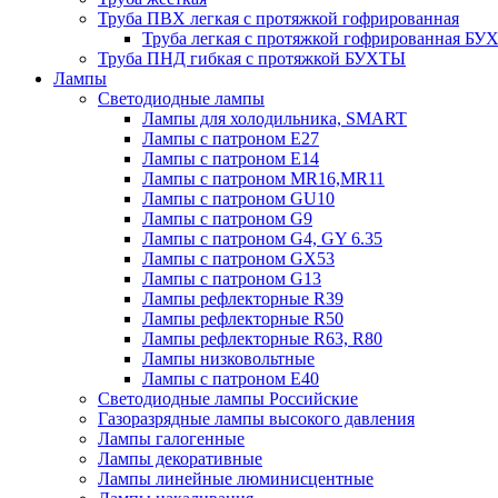
Труба ПВХ легкая с протяжкой гофрированная
Труба легкая с протяжкой гофрированная Б
Труба ПНД гибкая с протяжкой БУХТЫ
Лампы
Светодиодные лампы
Лампы для холодильника, SMART
Лампы с патроном E27
Лампы с патроном Е14
Лампы с патроном MR16,MR11
Лампы с патроном GU10
Лампы с патроном G9
Лампы с патроном G4, GY 6.35
Лампы с патроном GX53
Лампы с патроном G13
Лампы рефлекторные R39
Лампы рефлекторные R50
Лампы рефлекторные R63, R80
Лампы низковольтные
Лампы с патроном Е40
Светодиодные лампы Российские
Газоразрядные лампы высокого давления
Лампы галогенные
Лампы декоративные
Лампы линейные люминисцентные