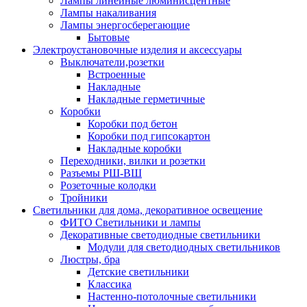
Лампы линейные люминисцентные
Лампы накаливания
Лампы энергосберегающие
Бытовые
Электроустановочные изделия и аксессуары
Выключатели,розетки
Встроенные
Накладные
Накладные герметичные
Коробки
Коробки под бетон
Коробки под гипсокартон
Накладные коробки
Переходники, вилки и розетки
Разъемы РШ-ВШ
Розеточные колодки
Тройники
Светильники для дома, декоративное освещение
ФИТО Светильники и лампы
Декоративные светодиодные светильники
Модули для светодиодных светильников
Люстры, бра
Детские светильники
Классика
Настенно-потолочные светильники