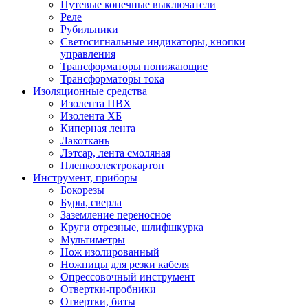
Путевые конечные выключатели
Реле
Рубильники
Светосигнальные индикаторы, кнопки
управления
Трансформаторы понижающие
Трансформаторы тока
Изоляционные средства
Изолента ПВХ
Изолента ХБ
Киперная лента
Лакоткань
Лэтсар, лента смоляная
Пленкоэлектрокартон
Инструмент, приборы
Бокорезы
Буры, сверла
Заземление переносное
Круги отрезные, шлифшкурка
Мультиметры
Нож изолированный
Ножницы для резки кабеля
Опрессовочный инструмент
Отвертки-пробники
Отвертки, биты