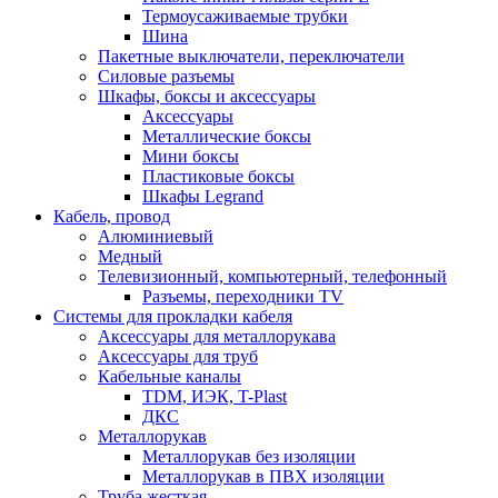
Термоусаживаемые трубки
Шина
Пакетные выключатели, переключатели
Силовые разъемы
Шкафы, боксы и аксессуары
Аксессуары
Металлические боксы
Мини боксы
Пластиковые боксы
Шкафы Legrand
Кабель, провод
Алюминиевый
Медный
Телевизионный, компьютерный, телефонный
Разъемы, переходники TV
Системы для прокладки кабеля
Аксессуары для металлорукава
Аксессуары для труб
Кабельные каналы
TDM, ИЭК, T-Plast
ДКС
Металлорукав
Металлорукав без изоляции
Металлорукав в ПВХ изоляции
Труба жесткая