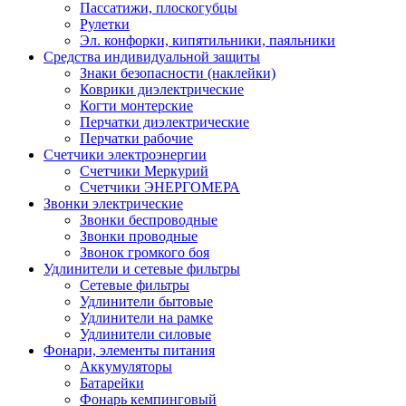
Пассатижи, плоскогубцы
Рулетки
Эл. конфорки, кипятильники, паяльники
Средства индивидуальной защиты
Знаки безопасности (наклейки)
Коврики диэлектрические
Когти монтерские
Перчатки диэлектрические
Перчатки рабочие
Счетчики электроэнергии
Счетчики Меркурий
Счетчики ЭНЕРГОМЕРА
Звонки электрические
Звонки беспроводные
Звонки проводные
Звонок громкого боя
Удлинители и сетевые фильтры
Сетевые фильтры
Удлинители бытовые
Удлинители на рамке
Удлинители силовые
Фонари, элементы питания
Аккумуляторы
Батарейки
Фонарь кемпинговый