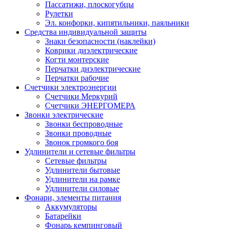
Пассатижи, плоскогубцы
Рулетки
Эл. конфорки, кипятильники, паяльники
Средства индивидуальной защиты
Знаки безопасности (наклейки)
Коврики диэлектрические
Когти монтерские
Перчатки диэлектрические
Перчатки рабочие
Счетчики электроэнергии
Счетчики Меркурий
Счетчики ЭНЕРГОМЕРА
Звонки электрические
Звонки беспроводные
Звонки проводные
Звонок громкого боя
Удлинители и сетевые фильтры
Сетевые фильтры
Удлинители бытовые
Удлинители на рамке
Удлинители силовые
Фонари, элементы питания
Аккумуляторы
Батарейки
Фонарь кемпинговый