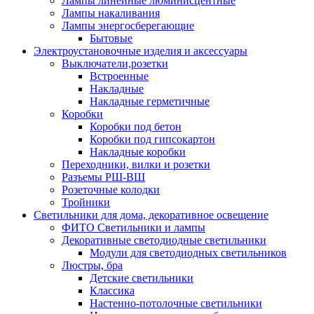
Лампы линейные люминисцентные
Лампы накаливания
Лампы энергосберегающие
Бытовые
Электроустановочные изделия и аксессуары
Выключатели,розетки
Встроенные
Накладные
Накладные герметичные
Коробки
Коробки под бетон
Коробки под гипсокартон
Накладные коробки
Переходники, вилки и розетки
Разъемы РШ-ВШ
Розеточные колодки
Тройники
Светильники для дома, декоративное освещение
ФИТО Светильники и лампы
Декоративные светодиодные светильники
Модули для светодиодных светильников
Люстры, бра
Детские светильники
Классика
Настенно-потолочные светильники