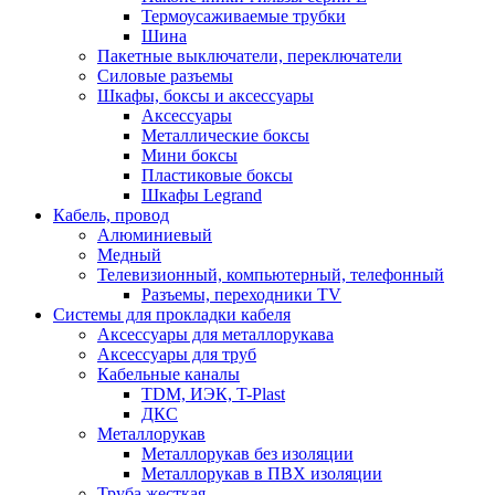
Термоусаживаемые трубки
Шина
Пакетные выключатели, переключатели
Силовые разъемы
Шкафы, боксы и аксессуары
Аксессуары
Металлические боксы
Мини боксы
Пластиковые боксы
Шкафы Legrand
Кабель, провод
Алюминиевый
Медный
Телевизионный, компьютерный, телефонный
Разъемы, переходники TV
Системы для прокладки кабеля
Аксессуары для металлорукава
Аксессуары для труб
Кабельные каналы
TDM, ИЭК, T-Plast
ДКС
Металлорукав
Металлорукав без изоляции
Металлорукав в ПВХ изоляции
Труба жесткая