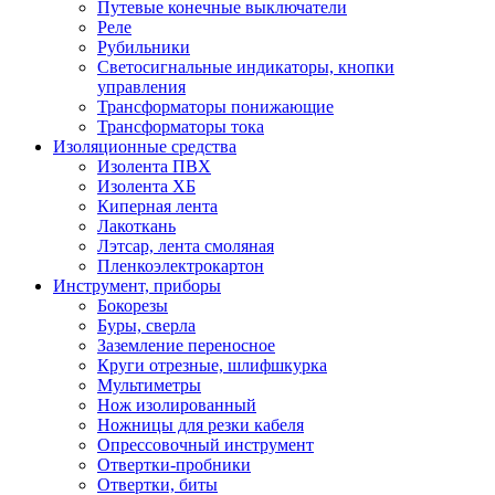
Путевые конечные выключатели
Реле
Рубильники
Светосигнальные индикаторы, кнопки
управления
Трансформаторы понижающие
Трансформаторы тока
Изоляционные средства
Изолента ПВХ
Изолента ХБ
Киперная лента
Лакоткань
Лэтсар, лента смоляная
Пленкоэлектрокартон
Инструмент, приборы
Бокорезы
Буры, сверла
Заземление переносное
Круги отрезные, шлифшкурка
Мультиметры
Нож изолированный
Ножницы для резки кабеля
Опрессовочный инструмент
Отвертки-пробники
Отвертки, биты