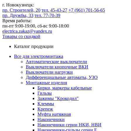
г. Новокузнецк:
пр. Строителей, 20
тел. 45-43-27
+7 (961) 701-56-65
пр. Дружбы, 33
тел. 77-70-39
Время работы:
пн-пт 9:00-19:00,
сб-вс 9:00-18:00
electrica.zakaz@yandex.ru
Товары со скидкой
Каталог продукции
Все для электромонтажа
Автоматические выключатели
Выключатели кнопочные ВКИ
Выключатели нагрузки
Дифференциальные автоматы, УЗО
Монтажные изделия
Бирки, маркеры кабельные
Гильзы
Зажимы "Крокодил"
Клеммы
Крепеж
Муфта натяжная
Наконечники
Наконечники серии НКИ, НВИ
Наконечники-гильзы серии Е