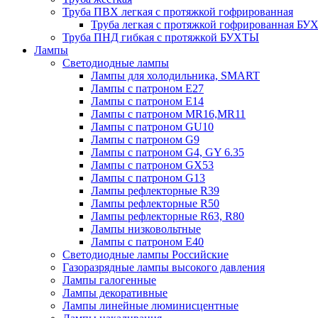
Труба ПВХ легкая с протяжкой гофрированная
Труба легкая с протяжкой гофрированная Б
Труба ПНД гибкая с протяжкой БУХТЫ
Лампы
Светодиодные лампы
Лампы для холодильника, SMART
Лампы с патроном E27
Лампы с патроном Е14
Лампы с патроном MR16,MR11
Лампы с патроном GU10
Лампы с патроном G9
Лампы с патроном G4, GY 6.35
Лампы с патроном GX53
Лампы с патроном G13
Лампы рефлекторные R39
Лампы рефлекторные R50
Лампы рефлекторные R63, R80
Лампы низковольтные
Лампы с патроном Е40
Светодиодные лампы Российские
Газоразрядные лампы высокого давления
Лампы галогенные
Лампы декоративные
Лампы линейные люминисцентные