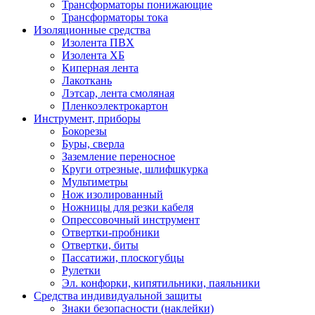
Трансформаторы понижающие
Трансформаторы тока
Изоляционные средства
Изолента ПВХ
Изолента ХБ
Киперная лента
Лакоткань
Лэтсар, лента смоляная
Пленкоэлектрокартон
Инструмент, приборы
Бокорезы
Буры, сверла
Заземление переносное
Круги отрезные, шлифшкурка
Мультиметры
Нож изолированный
Ножницы для резки кабеля
Опрессовочный инструмент
Отвертки-пробники
Отвертки, биты
Пассатижи, плоскогубцы
Рулетки
Эл. конфорки, кипятильники, паяльники
Средства индивидуальной защиты
Знаки безопасности (наклейки)